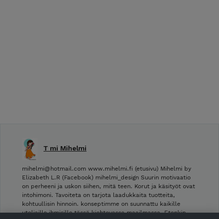
T mi Mihelmi
mihelmi@hotmail.com www.mihelmi.fi (etusivu) Mihelmi by
Elizabeth L.R (Facebook) mihelmi_design Suurin motivaatio
on perheeni ja uskon siihen, mitä teen. Korut ja käsityöt ovat
intohimoni. Tavoiteta on tarjota laadukkaita tuotteita,
kohtuullisin hinnoin. konseptimme on suunnattu kaikille
uteliaille ihmisille tässä kiehtovassa maailmassa. Etenkin …