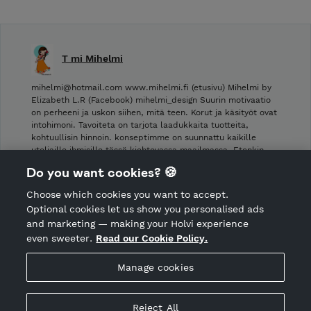
T mi Mihelmi
mihelmi@hotmail.com www.mihelmi.fi (etusivu) Mihelmi by
Elizabeth L.R (Facebook) mihelmi_design Suurin motivaatio
on perheeni ja uskon siihen, mitä teen. Korut ja käsityöt ovat
intohimoni. Tavoiteta on tarjota laadukkaita tuotteita,
kohtuullisin hinnoin. konseptimme on suunnattu kaikille
uteliaille ihmisille tässä kiehtovassa maailmassa. Etenkin …
Do you want cookies? 🍪
Shop Terms and Conditions
Choose which cookies you want to accept.
CANCEL ORDER
Optional cookies let us show you personalised ads
and marketing — making your Holvi experience
even sweeter.
Read our Cookie Policy.
Hosted by Holvi
Manage cookies
Holvi Payment Services Ltd is regulated by the Financial
Supervisory Authority of Finland as an Authorised Payment
Institution with license to operate in the European Economic
Reject All