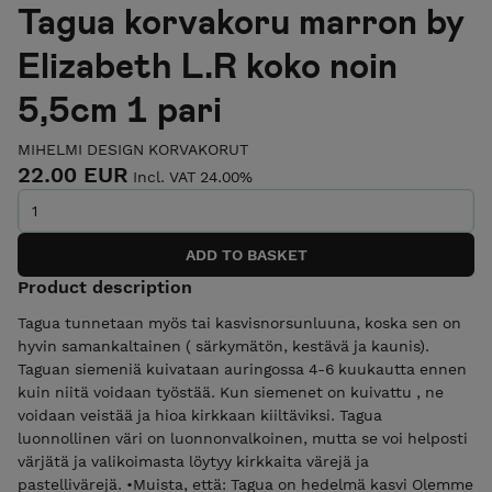
Tagua korvakoru marron by
Elizabeth L.R koko noin
5,5cm 1 pari
MIHELMI DESIGN KORVAKORUT
22.00 EUR
Incl. VAT 24.00%
Product description
Tagua tunnetaan myös tai kasvisnorsunluuna, koska sen on
hyvin samankaltainen ( särkymätön, kestävä ja kaunis).
Taguan siemeniä kuivataan auringossa 4-6 kuukautta ennen
kuin niitä voidaan työstää. Kun siemenet on kuivattu , ne
voidaan veistää ja hioa kirkkaan kiiltäviksi. Tagua
luonnollinen väri on luonnonvalkoinen, mutta se voi helposti
värjätä ja valikoimasta löytyy kirkkaita värejä ja
pastellivärejä. •Muista, että: Tagua on hedelmä kasvi Olemme