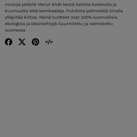
norsuja ystäviä •Korut eivät kestä liallista kosteutta ja
kuumuutta eikä kemikaaleja. Puhdista pehmeällä liinalla
ylläpitää kiiltoa. Nämä tuotteet ovat 100% luonnollisia,
ekologisia ja käsintehtyjä Suunniteltu ja valmistettu
suomessa