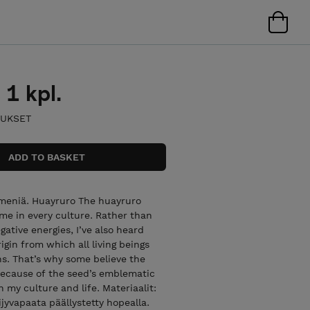
1 kpl.
MUKSET
emeniä. Huayruro The huayruro
me in every culture. Rather than
ative energies, I’ve also heard
igin from which all living beings
s. That’s why some believe the
Because of the seed’s emblematic
 my culture and life. Materiaalit:
jyvapaata päällystetty hopealla.