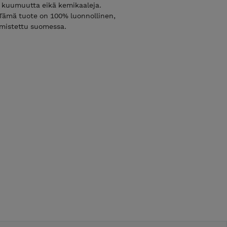
ja kuumuutta eikä kemikaaleja.
. Tämä tuote on 100% luonnollinen,
lmistettu suomessa.