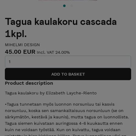
Tagua kaulakoru cascada
1kpl.
MIHELMI DESIGN
45.00 EUR
Incl. VAT 24.00%
Product description
Tagua kaulakoru by Elizabeth Layche-Riento
•Tagua tunnetaan myös luonnon norsunluu tai kasvis
norsunluu, koska sen samankaltaisuus norsunluun (se on
särkymätön, kestävä ja kaunis), mutta tagua on luonnollista.
Tagua siemen kuivataan auringossa 4-6 kuukautta ennen
kuin ne voidaan työstää. Kun on kuivattu, tagua voidaan
veistetty ja hioa kirkkaan kiillon. Tagua luonnollinen väri on