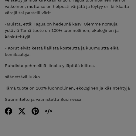
valkoinen, mutta se on helposti värjätä ja löytyy eri kirkkaita
värejä tai pastelli värit.
•Muista, että: Tagua on hedelmä kasvi Olemme norsuja
ystäviä Tämä tuote on 100% luonnollinen, ekologinen ja
käsintehtyjä.
• Korut eivät kestä liallista kosteutta ja kuumuutta eikä
kemikaaleja.
Puhdista pehmeällä liinalla ylläpitää kiiltoa.
säädettävä lukko.
Tämä tuote on 100% luonnollinen, ekologinen ja käsintehtyjä
Suunniteltu ja valmistettu Suomessa