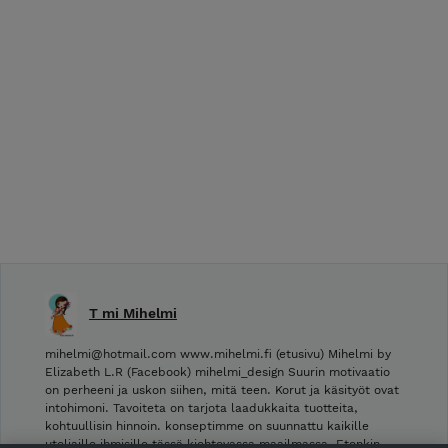
T mi Mihelmi
mihelmi@hotmail.com www.mihelmi.fi (etusivu) Mihelmi by
Elizabeth L.R (Facebook) mihelmi_design Suurin motivaatio
on perheeni ja uskon siihen, mitä teen. Korut ja käsityöt ovat
intohimoni. Tavoiteta on tarjota laadukkaita tuotteita,
kohtuullisin hinnoin. konseptimme on suunnattu kaikille
uteliaille ihmisille tässä kiehtovassa maailmassa. Etenkin …