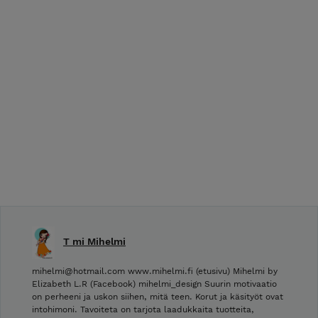
T mi Mihelmi
mihelmi@hotmail.com www.mihelmi.fi (etusivu) Mihelmi by
Elizabeth L.R (Facebook) mihelmi_design Suurin motivaatio
on perheeni ja uskon siihen, mitä teen. Korut ja käsityöt ovat
intohimoni. Tavoiteta on tarjota laadukkaita tuotteita,