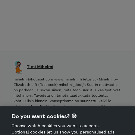
T mi Mihelmi
mihelmi@hotmail.com www.mihelmi.fi (etusivu) Mihelmi by
Elizabeth L.R (Facebook) mihelmi_design Suurin motivaatio
on perheeni ja uskon siihen, mitä teen. Korut ja käsityöt ovat
intohimoni. Tavoiteta on tarjota laadukkaita tuotteita,
kohtuullisin hinnoin. konseptimme on suunnattu kaikille
uteliaille ihmisille tässä kiehtovassa maailmassa. Etenkin …
Do you want cookies? 🍪
Shop Terms and Conditions
Choose which cookies you want to accept.
CANCEL ORDER
Optional cookies let us show you personalised ads