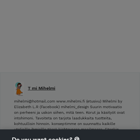
T mi Mihelmi
mihelmi@hotmail.com www.mihelmi.fi (etusivu) Mihelmi by
Elizabeth L.R (Facebook) mihelmi_design Suurin motivaatio
on perheeni ja uskon siihen, mitä teen. Korut ja käsityöt ovat
intohimoni. Tavoiteta on tarjota laadukkaita tuotteita,
kohtuullisin hinnoin. konseptimme on suunnattu kaikille
uteliaille ihmisille tässä kiehtovassa maailmassa. Etenkin …
Do you want cookies? 🍪
Shop Terms and Conditions