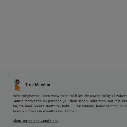
T mi Mihelmi
mihelmi@hotmail.com www.mihelmi.fi (etusivu) Mihelmi by Elizabeth
Suurin motivaatio on perheeni ja uskon siihen, mitä teen. Korut ja käs
tarjota laadukkaita tuotteita, kohtuullisin hinnoin. konseptimme on suu
tässä kiehtovassa maailmassa. Etenkin …
Shop Terms and Conditions