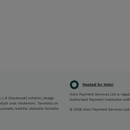
Hosted by Holvi
Holvi Payment Services Ltd is regul
 L.R (Facebook) mihelmi_design
Authorised Payment Institution wit
ityöt ovat intohimoni. Tavoiteta on
nnattu kaikille uteliaille ihmisille
© 2026 Holvi Payment Services Ltd