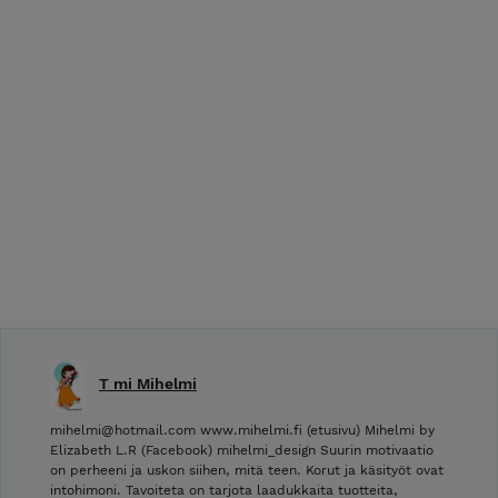
T mi Mihelmi
mihelmi@hotmail.com www.mihelmi.fi (etusivu) Mihelmi by
Elizabeth L.R (Facebook) mihelmi_design Suurin motivaatio
on perheeni ja uskon siihen, mitä teen. Korut ja käsityöt ovat
intohimoni. Tavoiteta on tarjota laadukkaita tuotteita,