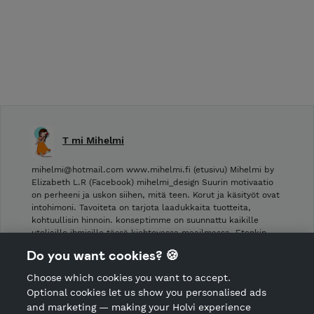
T mi Mihelmi
mihelmi@hotmail.com www.mihelmi.fi (etusivu) Mihelmi by
Elizabeth L.R (Facebook) mihelmi_design Suurin motivaatio
on perheeni ja uskon siihen, mitä teen. Korut ja käsityöt ovat
intohimoni. Tavoiteta on tarjota laadukkaita tuotteita,
kohtuullisin hinnoin. konseptimme on suunnattu kaikille
uteliaille ihmisille tässä kiehtovassa maailmassa. Etenkin …
Do you want cookies? 🍪
Shop Terms and Conditions
Choose which cookies you want to accept.
CANCEL ORDER
Optional cookies let us show you personalised ads
and marketing — making your Holvi experience