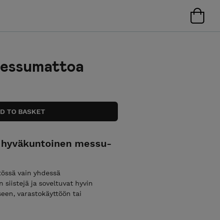
messumattoa
 hyväkuntoinen messu-
tössä vain yhdessä
siistejä ja soveltuvat hyvin
seen, varastokäyttöön tai