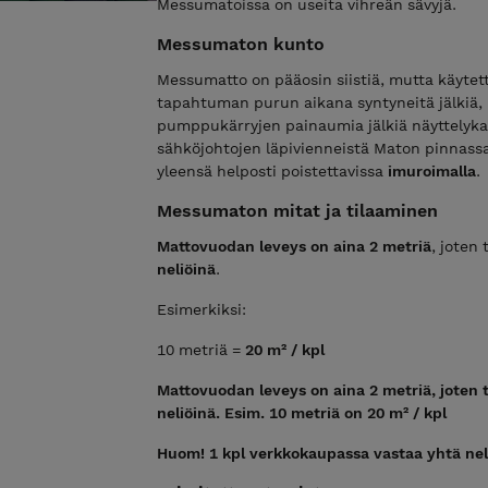
Messumatoissa on useita vihreän sävyjä.
Messumaton kunto
Messumatto on pääosin siistiä, mutta käytett
tapahtuman purun aikana syntyneitä jälkiä, 
pumppukärryjen painaumia jälkiä näyttelykalu
sähköjohtojen läpivienneistä Maton pinnassa 
yleensä helposti poistettavissa
imuroimalla
.
Messumaton mitat ja tilaaminen
Mattovuodan leveys on aina 2 metriä
, joten
neliöinä
.
Esimerkiksi:
10 metriä =
20 m² / kpl
Mattovuodan leveys on aina 2 metriä, joten ti
neliöinä. Esim. 10 metriä on 20 m² / kpl
Huom! 1 kpl verkkokaupassa vastaa yhtä nel