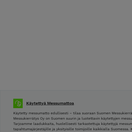
Käytettyä Messumattoa
Käytetty messumatto edullisesti – tilaa suoraan Suomen Messukier
Messukierrätys Oy on Suomen suurin ja luotettavin käytettyjen mess
Tarjoamme laadukkaita, huolellisesti tarkastettuja käytettyjä messuma
tapahtumajärjestäjille ja yksityisille toimijoille kaikkialla Suomessa