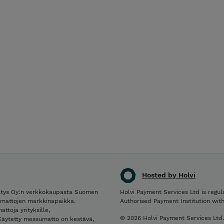
Hosted by Holvi
rätys Oy:n verkkokaupasta Suomen
Holvi Payment Services Ltd is regul
umattojen markkinapaikka.
Authorised Payment Institution wit
ttoja yrityksille,
© 2026 Holvi Payment Services Ltd
. Käytetty messumatto on kestävä,