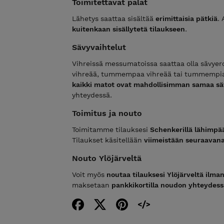
Toimitettavat palat
Lähetys saattaa sisältää
erimittaisia pätkiä
. 
kuitenkaan sisällytetä tilaukseen
.
Sävyvaihtelut
Vihreissä messumatoissa saattaa olla sävyero
vihreää, tummempaa vihreää tai tummempia v
kaikki matot ovat mahdollisimman samaa s
yhteydessä.
Toimitus ja nouto
Toimitamme tilauksesi
Schenkerillä lähimpä
Tilaukset käsitellään
viimeistään seuraavana
Nouto Ylöjärveltä
Voit myös
noutaa tilauksesi Ylöjärveltä ilma
maksetaan
pankkikortilla noudon yhteydess