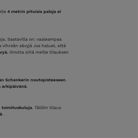
Alle
4 metrin pituisia paloja ei
ja. Saatavilla on: vaaleampaa
ihreän sävyjä Jos haluat, että
ävyä
, ilmoita siitä meille tilauksen
än Schenkerin noutopisteeseen
.
 arkipäivänä
.
n toimituskuluja
. Tällöin tilaus
ä
.