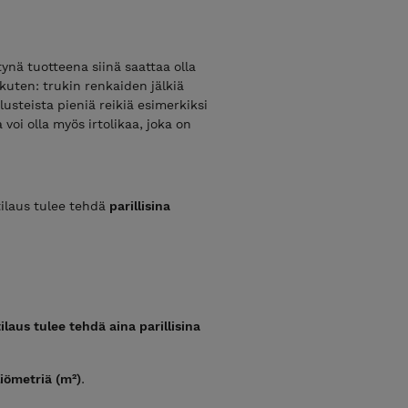
ynä tuotteena siinä saattaa olla
kuten: trukin renkaiden jälkiä
steista pieniä reikiä esimerkiksi
voi olla myös irtolikaa, joka on
 tilaus tulee tehdä
parillisina
laus tulee tehdä aina parillisina
iömetriä (m²)
.