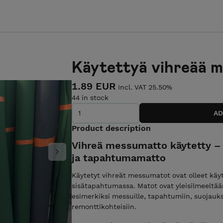
Käytettyä vihreää 
1.89 EUR
Incl. VAT 25.50%
44 in stock
Product description
Vihreä messumatto käytetty –
ja tapahtumamatto
Next
Käytetyt vihreät messumatot ovat olleet käy
sisätapahtumassa. Matot ovat yleisilmeeltään 
esimerkiksi messuille, tapahtumiin, suojauk
remonttikohteisiin.