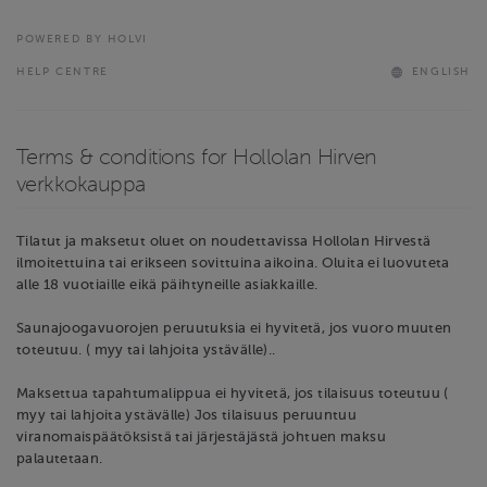
POWERED BY HOLVI
HELP CENTRE
ENGLISH
Terms & conditions for Hollolan Hirven
verkkokauppa
Tilatut ja maksetut oluet on noudettavissa Hollolan Hirvestä
ilmoitettuina tai erikseen sovittuina aikoina. Oluita ei luovuteta
alle 18 vuotiaille eikä päihtyneille asiakkaille.
Saunajoogavuorojen peruutuksia ei hyvitetä, jos vuoro muuten
toteutuu. ( myy tai lahjoita ystävälle)..
Maksettua tapahtumalippua ei hyvitetä, jos tilaisuus toteutuu (
myy tai lahjoita ystävälle) Jos tilaisuus peruuntuu
viranomaispäätöksistä tai järjestäjästä johtuen maksu
palautetaan.