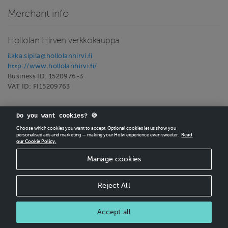
Merchant info
Hollolan Hirven verkkokauppa
ilkka.sipila@hollolanhirvi.fi
http://www.hollolanhirvi.fi/
Business ID: 1520976-3
VAT ID: FI15209763
Do you want cookies? 🍪
CREATE
YOUR OWN HOLVI ONLINE STORE IN MINUTES.
Choose which cookies you want to accept. Optional cookies let us show you
personalised ads and marketing — making your Holvi experience even sweeter.
Read
Holvi Payment Services Ltd is regulated by the Financial Supervisory Authority of
our Cookie Policy.
Finland as an Authorised Payment Institution with license to operate in the
European Economic Area.
Manage cookies
© 2026 Holvi Payment Services Ltd.
Shop Terms and Conditions
Reject All
CANCEL ORDER
Shop privacy policy
Accept all