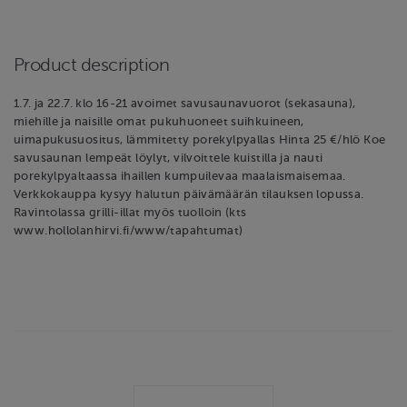
Product description
1.7. ja 22.7. klo 16-21 avoimet savusaunavuorot (sekasauna),
miehille ja naisille omat pukuhuoneet suihkuineen,
uimapukusuositus, lämmitetty porekylpyallas Hinta 25 €/hlö Koe
savusaunan lempeät löylyt, vilvoittele kuistilla ja nauti
porekylpyaltaassa ihaillen kumpuilevaa maalaismaisemaa.
Verkkokauppa kysyy halutun päivämäärän tilauksen lopussa.
Ravintolassa grilli-illat myös tuolloin (kts
www.hollolanhirvi.fi/www/tapahtumat)