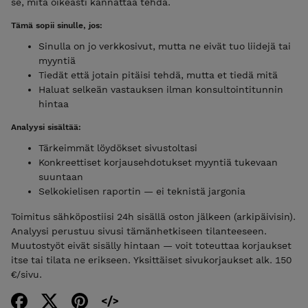
se, mitä oikeasti kannattaa tehdä.
Tämä sopii sinulle, jos:
Sinulla on jo verkkosivut, mutta ne eivät tuo liidejä tai
myyntiä
Tiedät että jotain pitäisi tehdä, mutta et tiedä mitä
Haluat selkeän vastauksen ilman konsultointitunnin
hintaa
Analyysi sisältää:
Tärkeimmät löydökset sivustoltasi
Konkreettiset korjausehdotukset myyntiä tukevaan
suuntaan
Selkokielisen raportin — ei teknistä jargonia
Toimitus sähköpostiisi 24h sisällä oston jälkeen (arkipäivisin).
Analyysi perustuu sivusi tämänhetkiseen tilanteeseen.
Muutostyöt eivät sisälly hintaan — voit toteuttaa korjaukset
itse tai tilata ne erikseen. Yksittäiset sivukorjaukset alk. 150
€/sivu.