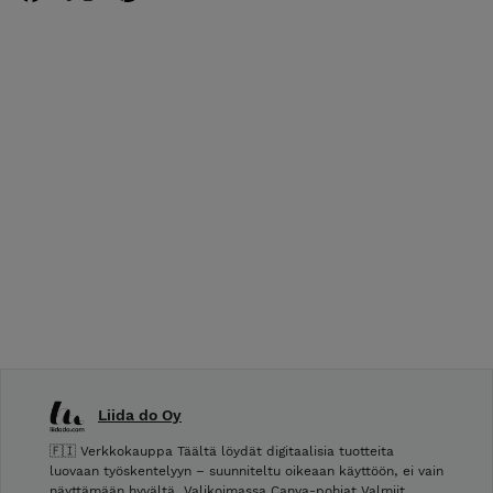
Liida do Oy
🇫🇮 Verkkokauppa Täältä löydät digitaalisia tuotteita
luovaan työskentelyyn – suunniteltu oikeaan käyttöön, ei vain
näyttämään hyvältä. Valikoimassa Canva-pohjat Valmiit