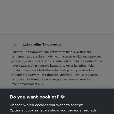
Latvarellin Taidepuoti
Latvarellin taidepuodista ostat taiteilijan siveltimestä
syntyneet taideteokset, käsinvalmistetut uniikit muistamiset
ystäville ja ainutkertaiset suruadressit. Omina painotuotteina
löytyy Latvarellin vuorovaikutusta tukevia korttipakkoja,
postikortteja sekä ladattavia tiedostoja erityisesti arkea
tukemaan. Latvarellin taiteessa yhdistyy luovuus ja luonto
rempseällä otteella taltioiden palasia suomalaisesta
mielenmaisemasta. …
Shop Terms and Conditions
Do you want cookies? 🍪
Shop privacy policy
Choose which cookies you want to accept.
CANCEL ORDER
Optional cookies let us show you personalised ads