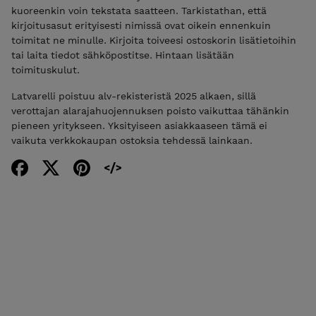
kuoreenkin voin tekstata saatteen. Tarkistathan, että
kirjoitusasut erityisesti nimissä ovat oikein ennenkuin
toimitat ne minulle. Kirjoita toiveesi ostoskorin lisätietoihin
tai laita tiedot sähköpostitse. Hintaan lisätään
toimituskulut.
Latvarelli poistuu alv-rekisteristä 2025 alkaen, sillä
verottajan alarajahuojennuksen poisto vaikuttaa tähänkin
pieneen yritykseen. Yksityiseen asiakkaaseen tämä ei
vaikuta verkkokaupan ostoksia tehdessä lainkaan.