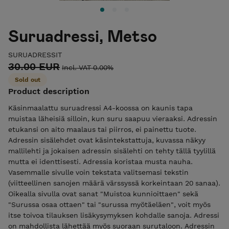
Suruadressi, Metso
SURUADRESSIT
30.00 EUR
Incl. VAT 0.00%
Sold out
Product description
Käsinmaalattu suruadressi A4-koossa on kaunis tapa
muistaa läheisiä silloin, kun suru saapuu vieraaksi. Adressin
etukansi on aito maalaus tai piirros, ei painettu tuote.
Adressin sisälehdet ovat käsintekstattuja, kuvassa näkyy
mallilehti ja jokaisen adressin sisälehti on tehty tällä tyylillä
mutta ei identtisesti. Adressia koristaa musta nauha.
Vasemmalle sivulle voin tekstata valitsemasi tekstin
(viitteellinen sanojen määrä värssyssä korkeintaan 20 sanaa).
Oikealla sivulla ovat sanat "Muistoa kunnioittaen" sekä
"Surussa osaa ottaen" tai "surussa myötäeläen", voit myös
itse toivoa tilauksen lisäkysymyksen kohdalle sanoja. Adressi
on mahdollista lähettää myös suoraan surutaloon. Adressin