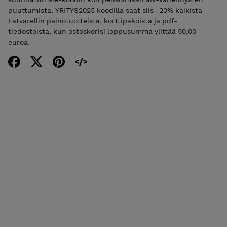
puuttumista. YRITYS2025 koodilla saat siis -20% kaikista
Latvarellin painotuotteista, korttipakoista ja pdf-
tiedostoista, kun ostoskorisi loppusumma ylittää 50,00
euroa.