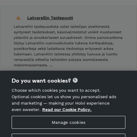
Latvarellin Taidepuoti
Latvarellin taidepuodista ostat taiteilijan siveltimestä
syntyneet taideteokset, käsinvalmistetut uniikit muistamiset
ystäville ja ainutkertaiset suruadressit. Omina painotuotteina
löytyy Latvarellin vuorovaikutusta tukevia korttipakkoja,
postikortteja sekä ladattavia tiedostoja erityisesti arkea
tukemaan. Latvarellin taiteessa yhdistyy luovuus ja luonto
rempseällä otteella taltioiden palasia suomalaisesta
mielenmaisemasta. …
Shop Terms and Conditions
Do you want cookies? 🍪
Shop privacy policy
Choose which cookies you want to accept.
CANCEL ORDER
Optional cookies let us show you personalised ads
and marketing — making your Holvi experience
even sweeter.
Read our Cookie Policy.
Hosted by Holvi
Manage cookies
Holvi Payment Services Ltd is regulated by the Financial
Supervisory Authority of Finland as an Authorised Payment
Institution with license to operate in the European Economic