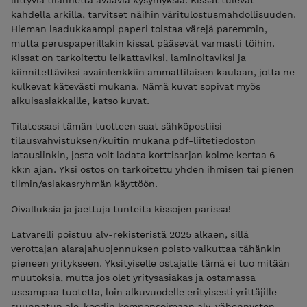
kahdella arkilla, tarvitset näihin väritulostusmahdollisuuden.
Hieman laadukkaampi paperi toistaa värejä paremmin,
mutta peruspaperillakin kissat pääsevät varmasti töihin.
Kissat on tarkoitettu leikattaviksi, laminoitaviksi ja
kiinnitettäviksi avainlenkkiin ammattilaisen kaulaan, jotta ne
kulkevat kätevästi mukana. Nämä kuvat sopivat myös
aikuisasiakkaille, katso kuvat.
Tilatessasi tämän tuotteen saat sähköpostiisi
tilausvahvistuksen/kuitin mukana pdf-liitetiedoston
latauslinkin, josta voit ladata korttisarjan kolme kertaa 6
kk:n ajan. Yksi ostos on tarkoitettu yhden ihmisen tai pienen
tiimin/asiakasryhmän käyttöön.
Oivalluksia ja jaettuja tunteita kissojen parissa!
Latvarelli poistuu alv-rekisteristä 2025 alkaen, sillä
verottajan alarajahuojennuksen poisto vaikuttaa tähänkin
pieneen yritykseen. Yksityiselle ostajalle tämä ei tuo mitään
muutoksia, mutta jos olet yritysasiakas ja ostamassa
useampaa tuotetta, loin alkuvuodelle erityisesti yrittäjille
suunnatun ale-koodin kompensoimaan alv-vähennysten