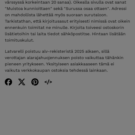
värssyssä korkeintaan 20 sanaa). Oikealla sivulla ovat sanat
"Muistoa kunnioittaen" sekä "Surussa osaa ottaen". Adressi
on mahdollista lähettää myös suoraan surutaloon.
Tarkistathan, että kirjoitusasut erityisesti nimissä ovat oikein
ennenkuin toimitat ne minulle. Kirjoita toiveesi ostoskorin
lisätietoihin tai laita tiedot sähköpostitse. Hintaan lisätään
toimituskulut.
Latvarelli poistuu alv-rekisteristä 2025 alkaen, sillä
verottajan alarajahuojennuksen poisto vaikuttaa tähänkin
pieneen yritykseen. Yksityiseen asiakkaaseen tämä ei
vaikuta verkkokaupan ostoksia tehdessä lainkaan.