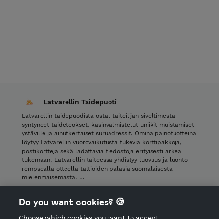
Latvarellin Taidepuoti
Latvarellin taidepuodista ostat taiteilijan siveltimestä
syntyneet taideteokset, käsinvalmistetut uniikit muistamiset
ystäville ja ainutkertaiset suruadressit. Omina painotuotteina
löytyy Latvarellin vuorovaikutusta tukevia korttipakkoja,
postikortteja sekä ladattavia tiedostoja erityisesti arkea
tukemaan. Latvarellin taiteessa yhdistyy luovuus ja luonto
rempseällä otteella taltioiden palasia suomalaisesta
mielenmaisemasta. …
Shop Terms and Conditions
Do you want cookies? 🍪
Shop privacy policy
Choose which cookies you want to accept.