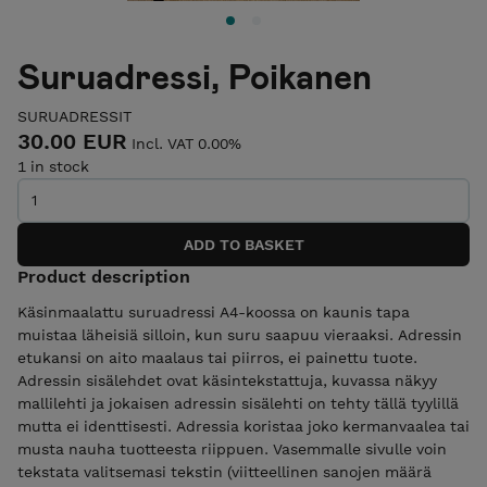
Suruadressi, Poikanen
SURUADRESSIT
30.00 EUR
Incl. VAT 0.00%
1 in stock
Product description
Käsinmaalattu suruadressi A4-koossa on kaunis tapa
muistaa läheisiä silloin, kun suru saapuu vieraaksi. Adressin
etukansi on aito maalaus tai piirros, ei painettu tuote.
Adressin sisälehdet ovat käsintekstattuja, kuvassa näkyy
mallilehti ja jokaisen adressin sisälehti on tehty tällä tyylillä
mutta ei identtisesti. Adressia koristaa joko kermanvaalea tai
musta nauha tuotteesta riippuen. Vasemmalle sivulle voin
tekstata valitsemasi tekstin (viitteellinen sanojen määrä