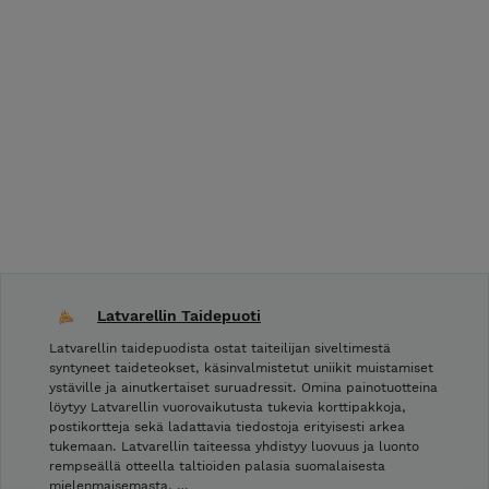
Latvarellin Taidepuoti
Latvarellin taidepuodista ostat taiteilijan siveltimestä
syntyneet taideteokset, käsinvalmistetut uniikit muistamiset
ystäville ja ainutkertaiset suruadressit. Omina painotuotteina
löytyy Latvarellin vuorovaikutusta tukevia korttipakkoja,
postikortteja sekä ladattavia tiedostoja erityisesti arkea
tukemaan. Latvarellin taiteessa yhdistyy luovuus ja luonto
rempseällä otteella taltioiden palasia suomalaisesta
mielenmaisemasta. …