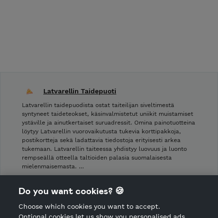
Latvarellin Taidepuoti
Latvarellin taidepuodista ostat taiteilijan siveltimestä
syntyneet taideteokset, käsinvalmistetut uniikit muistamiset
ystäville ja ainutkertaiset suruadressit. Omina painotuotteina
löytyy Latvarellin vuorovaikutusta tukevia korttipakkoja,
postikortteja sekä ladattavia tiedostoja erityisesti arkea
tukemaan. Latvarellin taiteessa yhdistyy luovuus ja luonto
rempseällä otteella taltioiden palasia suomalaisesta
mielenmaisemasta. …
Shop Terms and Conditions
Do you want cookies? 🍪
Shop privacy policy
Choose which cookies you want to accept.
CANCEL ORDER
Optional cookies let us show you personalised ads