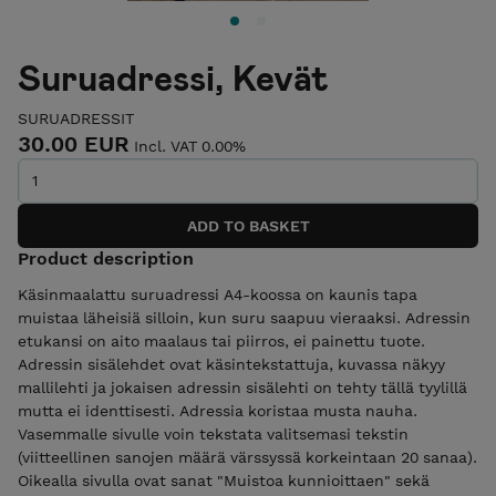
Suruadressi, Kevät
SURUADRESSIT
30.00 EUR
Incl. VAT 0.00%
Product description
Käsinmaalattu suruadressi A4-koossa on kaunis tapa
muistaa läheisiä silloin, kun suru saapuu vieraaksi. Adressin
etukansi on aito maalaus tai piirros, ei painettu tuote.
Adressin sisälehdet ovat käsintekstattuja, kuvassa näkyy
mallilehti ja jokaisen adressin sisälehti on tehty tällä tyylillä
mutta ei identtisesti. Adressia koristaa musta nauha.
Vasemmalle sivulle voin tekstata valitsemasi tekstin
(viitteellinen sanojen määrä värssyssä korkeintaan 20 sanaa).
Oikealla sivulla ovat sanat "Muistoa kunnioittaen" sekä