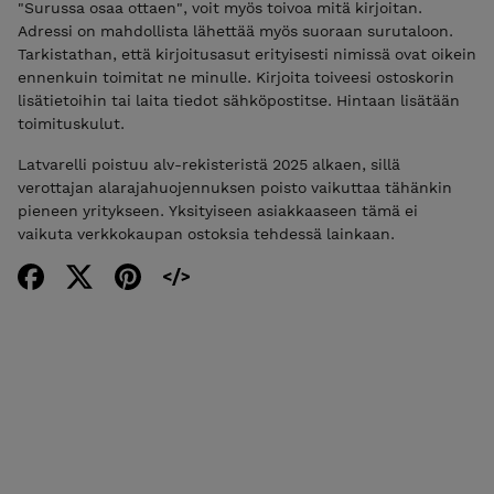
"Surussa osaa ottaen", voit myös toivoa mitä kirjoitan.
Adressi on mahdollista lähettää myös suoraan surutaloon.
Tarkistathan, että kirjoitusasut erityisesti nimissä ovat oikein
ennenkuin toimitat ne minulle. Kirjoita toiveesi ostoskorin
lisätietoihin tai laita tiedot sähköpostitse. Hintaan lisätään
toimituskulut.
Latvarelli poistuu alv-rekisteristä 2025 alkaen, sillä
verottajan alarajahuojennuksen poisto vaikuttaa tähänkin
pieneen yritykseen. Yksityiseen asiakkaaseen tämä ei
vaikuta verkkokaupan ostoksia tehdessä lainkaan.