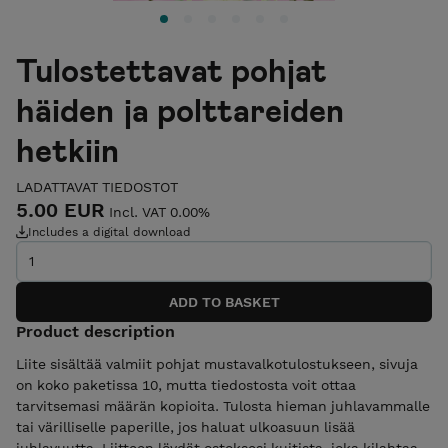
Tulostettavat pohjat
häiden ja polttareiden
hetkiin
LADATTAVAT TIEDOSTOT
5.00 EUR
Incl. VAT 0.00%
Includes a digital download
Product description
Liite sisältää valmiit pohjat mustavalkotulostukseen, sivuja
on koko paketissa 10, mutta tiedostosta voit ottaa
tarvitsemasi määrän kopioita. Tulosta hieman juhlavammalle
tai värilliselle paperille, jos haluat ulkoasuun lisää
juhlavuutta. Liitteen löydät ostoksesi kuitista, joka kilahtaa