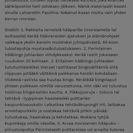
sähköpostiisi heti ostoksen jälkeen. Nämä materiaalit koosti
sinulle Latvarellin Pauliina: Kokenut kaaso mutta vain yhden
kerran morsian.
Sisältö: 1. Rakkaita terveisiä hääparille (morsiamelle tai
sulhaselle) Kerää häävieraiden ajatukset ja elämänohjeet
vaikkapa yksiin kansiin muistoksi juhlapäivästä. A5 koon
tulostepohja mustavalkotulostukseen. 2. Perinteinen
hääbingo juhlaväen viihdykkeeksi: Kerää rastit jokaiseen
ruudukon 25 kohtaan. 3. Erilainen hääbingo juhlaväen
tututumisleikiksi Vieraat rastittavat bingoväittämiä siitä
riippuen pitääkö väittämä paikkansa heidän kohdallaan.
Viidestä rastista saa huutaa bingo. Kerätkää bingolaput
yhteen paikkaan nimillä varustettuina, niin väki voi tutustua
toisiinsa bingorastien kautta. 4. Pikkujuoruja - totuus tai
tehtävä -tyyppinen haasteleikki polttarien
kaupunkiosuuksiin Leikatkaa tehtäväkupongit irti, laittakaa
arvontapurkkiin ja nostakaa tehtäviä pitkin päivää:
tutustukaa, haastakaa ja kehdatkaa. Mukana tyhjiä
kuponkeja omille ideoille. 5. Arvaa morsiamen hääpuku -
piirustuspohja Perinteisesti polttareissa voi arvailla tulevaa