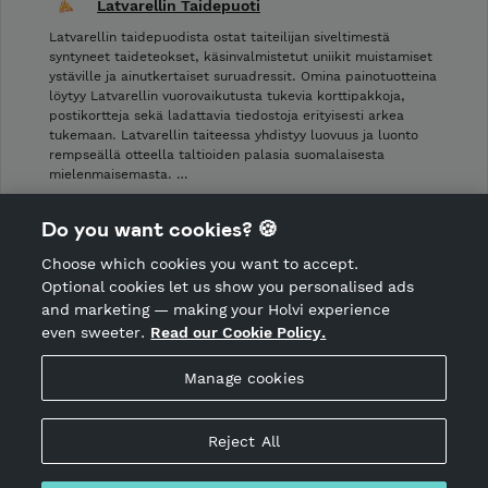
Latvarellin Taidepuoti
Latvarellin taidepuodista ostat taiteilijan siveltimestä
syntyneet taideteokset, käsinvalmistetut uniikit muistamiset
ystäville ja ainutkertaiset suruadressit. Omina painotuotteina
löytyy Latvarellin vuorovaikutusta tukevia korttipakkoja,
postikortteja sekä ladattavia tiedostoja erityisesti arkea
tukemaan. Latvarellin taiteessa yhdistyy luovuus ja luonto
rempseällä otteella taltioiden palasia suomalaisesta
mielenmaisemasta. …
Shop Terms and Conditions
Do you want cookies? 🍪
Shop privacy policy
Choose which cookies you want to accept.
CANCEL ORDER
Optional cookies let us show you personalised ads
and marketing — making your Holvi experience
even sweeter.
Read our Cookie Policy.
Hosted by Holvi
Manage cookies
Holvi Payment Services Ltd is regulated by the Financial
Supervisory Authority of Finland as an Authorised Payment
Institution with license to operate in the European Economic
Reject All
Area.
© 2026 Holvi Payment Services Ltd.