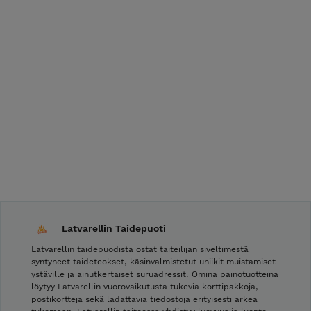
Latvarellin Taidepuoti
Latvarellin taidepuodista ostat taiteilijan siveltimestä
syntyneet taideteokset, käsinvalmistetut uniikit muistamiset
ystäville ja ainutkertaiset suruadressit. Omina painotuotteina
löytyy Latvarellin vuorovaikutusta tukevia korttipakkoja,
postikortteja sekä ladattavia tiedostoja erityisesti arkea