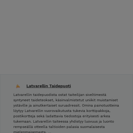
Latvarellin Taidepuoti
Latvarellin taidepuodista ostat taiteilijan siveltimestä
syntyneet taideteokset, käsinvalmistetut uniikit muistamiset
ystäville ja ainutkertaiset suruadressit. Omina painotuotteina
löytyy Latvarellin vuorovaikutusta tukevia korttipakkoja,
postikortteja sekä ladattavia tiedostoja erityisesti arkea
tukemaan. Latvarellin taiteessa yhdistyy luovuus ja luonto
rempseällä otteella taltioiden palasia suomalaisesta
mielenmaisemasta. …