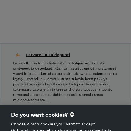
Latvarellin Taidepuoti
Latvarellin taidepuodista ostat taiteilijan siveltimestä
syntyneet taideteokset, käsinvalmistetut uniikit muistamiset
ystäville ja ainutkertaiset suruadressit. Omina painotuotteina
löytyy Latvarellin vuorovaikutusta tukevia korttipakkoja,
postikortteja sekä ladattavia tiedostoja erityisesti arkea
tukemaan. Latvarellin taiteessa yhdistyy luovuus ja luonto
rempseällä otteella taltioiden palasia suomalaisesta
mielenmaisemasta. …
Shop Terms and Conditions
Do you want cookies? 🍪
Shop privacy policy
Choose which cookies you want to accept.
CANCEL ORDER
Optional cookies let us show you personalised ads