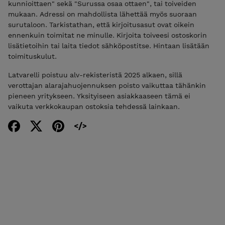
kunnioittaen" sekä "Surussa osaa ottaen", tai toiveiden
mukaan. Adressi on mahdollista lähettää myös suoraan
surutaloon. Tarkistathan, että kirjoitusasut ovat oikein
ennenkuin toimitat ne minulle. Kirjoita toiveesi ostoskorin
lisätietoihin tai laita tiedot sähköpostitse. Hintaan lisätään
toimituskulut.
Latvarelli poistuu alv-rekisteristä 2025 alkaen, sillä
verottajan alarajahuojennuksen poisto vaikuttaa tähänkin
pieneen yritykseen. Yksityiseen asiakkaaseen tämä ei
vaikuta verkkokaupan ostoksia tehdessä lainkaan.