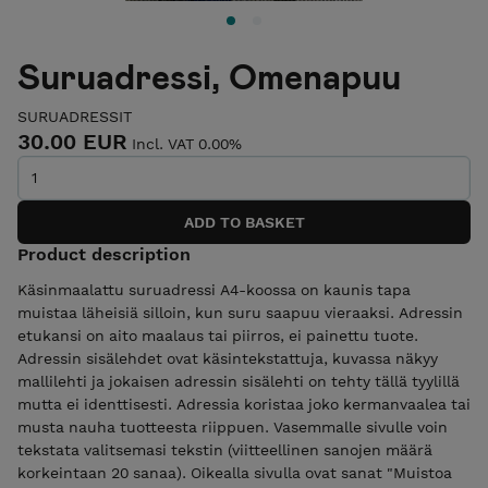
Suruadressi, Omenapuu
SURUADRESSIT
30.00 EUR
Incl. VAT 0.00%
Product description
Käsinmaalattu suruadressi A4-koossa on kaunis tapa
muistaa läheisiä silloin, kun suru saapuu vieraaksi. Adressin
etukansi on aito maalaus tai piirros, ei painettu tuote.
Adressin sisälehdet ovat käsintekstattuja, kuvassa näkyy
mallilehti ja jokaisen adressin sisälehti on tehty tällä tyylillä
mutta ei identtisesti. Adressia koristaa joko kermanvaalea tai
musta nauha tuotteesta riippuen. Vasemmalle sivulle voin
tekstata valitsemasi tekstin (viitteellinen sanojen määrä
korkeintaan 20 sanaa). Oikealla sivulla ovat sanat "Muistoa