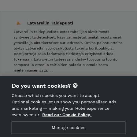
Latvarellin Taidepuoti
Latvarellin taidepuodista ostat taiteilijan siveltimestä
syntyneet taideteokset, käsinvalmistetut uniikit muistamiset
ystäville ja ainutkertaiset suruadressit. Omina painotuotteina
löytyy Latvarellin vuorovaikutusta tukevia korttipakkoja,
postikortteja sekä ladattavia tiedostoja erityisesti arkea
tukemaan. Latvarellin taiteessa yhdistyy luovuus ja luonto
rempseällä otteella taltioiden palasia suomalaisesta
mielenmaisemasta. …
Shop Terms and Conditions
Do you want cookies? 🍪
Shop privacy policy
Choose which cookies you want to accept.
CANCEL ORDER
Optional cookies let us show you personalised ads
and marketing — making your Holvi experience
even sweeter.
Read our Cookie Policy.
Hosted by Holvi
Manage cookies
Holvi Payment Services Ltd is regulated by the Financial
Supervisory Authority of Finland as an Authorised Payment