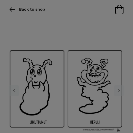
Back to shop
Previous
Next