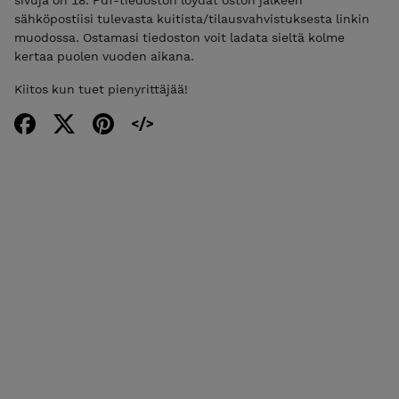
sähköpostiisi tulevasta kuitista/tilausvahvistuksesta linkin
muodossa. Ostamasi tiedoston voit ladata sieltä kolme
kertaa puolen vuoden aikana.
Kiitos kun tuet pienyrittäjää!