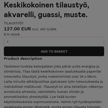
Keskikokoinen tilaustyö,
akvarelli, guassi, muste.
TILAUSTYÖT
127.00 EUR
Incl. VAT 0.00%
8 in stock
Product description
Taideteos tuottaa katsojalleen joka päivä uutta energiaa ja
silmäniloa. Tilaa tästä keskikokoinen laadukkaalle paperille
toteutettu tilaustyö, jonka maksimimitat ovat 34 x 58cm.
Laita minulle sähköpostitse ajatuksesi työn toteutuksesta ja
mahdolliset mallikuvat. Tilaustyö on aina taiteilijan näkemys
annetusta aiheesta, valmistettu luovan silmän ja
ammattitaidon yhteistyöllä. Lue lisää kuvien
käyttöoikeuksista sopimusosiosta. Valmis työ hyväksytetään
asiakkaalla ennen lähetystä, mutta ennen tilausta toivoisin