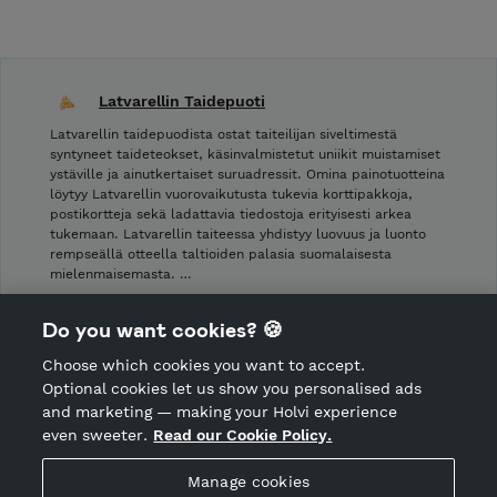
Latvarellin Taidepuoti
Latvarellin taidepuodista ostat taiteilijan siveltimestä
syntyneet taideteokset, käsinvalmistetut uniikit muistamiset
ystäville ja ainutkertaiset suruadressit. Omina painotuotteina
löytyy Latvarellin vuorovaikutusta tukevia korttipakkoja,
postikortteja sekä ladattavia tiedostoja erityisesti arkea
tukemaan. Latvarellin taiteessa yhdistyy luovuus ja luonto
rempseällä otteella taltioiden palasia suomalaisesta
mielenmaisemasta. …
Shop Terms and Conditions
Do you want cookies? 🍪
Shop privacy policy
Choose which cookies you want to accept.
CANCEL ORDER
Optional cookies let us show you personalised ads
and marketing — making your Holvi experience
even sweeter.
Read our Cookie Policy.
Hosted by Holvi
Manage cookies
Holvi Payment Services Ltd is regulated by the Financial