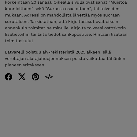
korkeintaan 20 sanaa). Oikealla sivulla ovat sanat "Muistoa
kunnioittaen" sekä "Surussa osaa ottaen", tai toiveiden
mukaan. Adressi on mahdollista lähettää myös suoraan
surutaloon. Tarkistathan, että kirjoitusasut ovat oikein
ennenkuin toimitat ne minulle. Kirjoita toiveesi ostoskorin
lisätietoihin tai laita tiedot sähköpostitse. Hintaan lisätään
toimituskulut.
Latvarelli poistuu alv-rekisteristä 2025 alkaen, sillä
verottajan alarajahuojennuksen poisto vaikuttaa tähänkin
pieneen yritykseen.