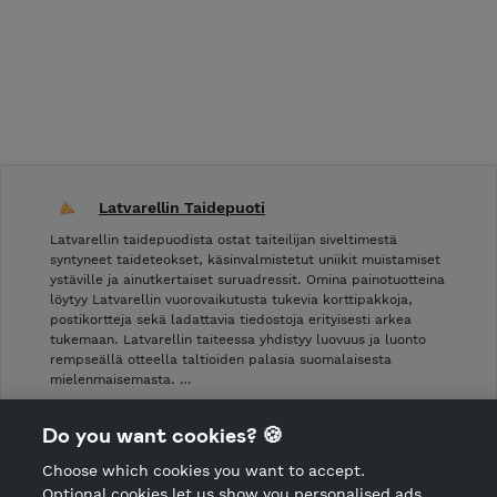
Latvarellin Taidepuoti
Latvarellin taidepuodista ostat taiteilijan siveltimestä
syntyneet taideteokset, käsinvalmistetut uniikit muistamiset
ystäville ja ainutkertaiset suruadressit. Omina painotuotteina
löytyy Latvarellin vuorovaikutusta tukevia korttipakkoja,
postikortteja sekä ladattavia tiedostoja erityisesti arkea
tukemaan. Latvarellin taiteessa yhdistyy luovuus ja luonto
rempseällä otteella taltioiden palasia suomalaisesta
mielenmaisemasta. …
Shop Terms and Conditions
Do you want cookies? 🍪
Shop privacy policy
Choose which cookies you want to accept.
CANCEL ORDER
Optional cookies let us show you personalised ads