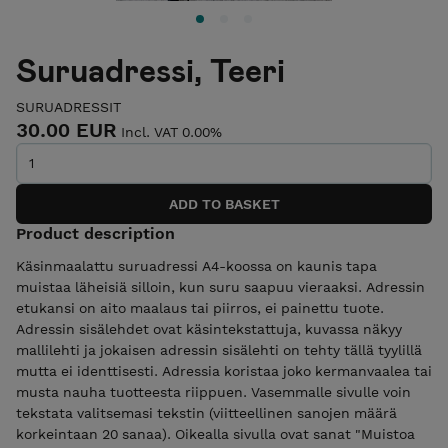
Suruadressi, Teeri
SURUADRESSIT
30.00 EUR
Incl. VAT 0.00%
Product description
Käsinmaalattu suruadressi A4-koossa on kaunis tapa
muistaa läheisiä silloin, kun suru saapuu vieraaksi. Adressin
etukansi on aito maalaus tai piirros, ei painettu tuote.
Adressin sisälehdet ovat käsintekstattuja, kuvassa näkyy
mallilehti ja jokaisen adressin sisälehti on tehty tällä tyylillä
mutta ei identtisesti. Adressia koristaa joko kermanvaalea tai
musta nauha tuotteesta riippuen. Vasemmalle sivulle voin
tekstata valitsemasi tekstin (viitteellinen sanojen määrä
korkeintaan 20 sanaa). Oikealla sivulla ovat sanat "Muistoa