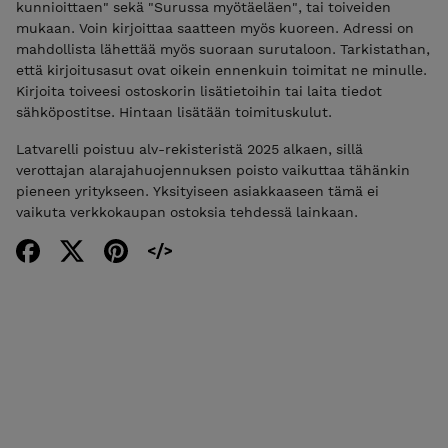
kunnioittaen" sekä "Surussa myötäeläen", tai toiveiden
mukaan. Voin kirjoittaa saatteen myös kuoreen. Adressi on
mahdollista lähettää myös suoraan surutaloon. Tarkistathan,
että kirjoitusasut ovat oikein ennenkuin toimitat ne minulle.
Kirjoita toiveesi ostoskorin lisätietoihin tai laita tiedot
sähköpostitse. Hintaan lisätään toimituskulut.
Latvarelli poistuu alv-rekisteristä 2025 alkaen, sillä
verottajan alarajahuojennuksen poisto vaikuttaa tähänkin
pieneen yritykseen. Yksityiseen asiakkaaseen tämä ei
vaikuta verkkokaupan ostoksia tehdessä lainkaan.