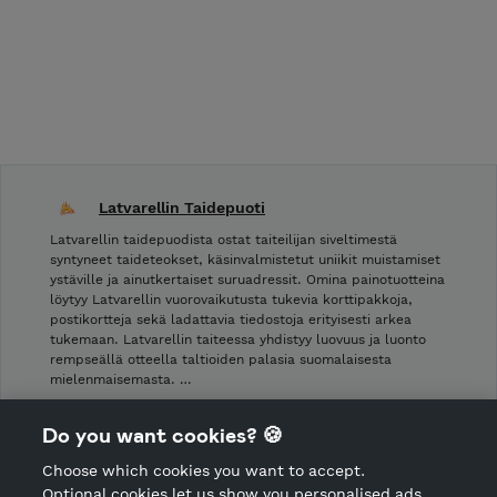
Latvarellin Taidepuoti
Latvarellin taidepuodista ostat taiteilijan siveltimestä
syntyneet taideteokset, käsinvalmistetut uniikit muistamiset
ystäville ja ainutkertaiset suruadressit. Omina painotuotteina
löytyy Latvarellin vuorovaikutusta tukevia korttipakkoja,
postikortteja sekä ladattavia tiedostoja erityisesti arkea
tukemaan. Latvarellin taiteessa yhdistyy luovuus ja luonto
rempseällä otteella taltioiden palasia suomalaisesta
mielenmaisemasta. …
Shop Terms and Conditions
Do you want cookies? 🍪
Shop privacy policy
Choose which cookies you want to accept.
CANCEL ORDER
Optional cookies let us show you personalised ads