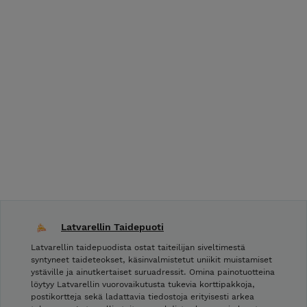
Latvarellin Taidepuoti
Latvarellin taidepuodista ostat taiteilijan siveltimestä
syntyneet taideteokset, käsinvalmistetut uniikit muistamiset
ystäville ja ainutkertaiset suruadressit. Omina painotuotteina
löytyy Latvarellin vuorovaikutusta tukevia korttipakkoja,
postikortteja sekä ladattavia tiedostoja erityisesti arkea