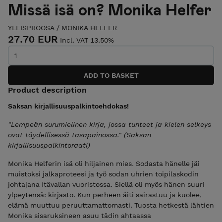
Missä isä on? Monika Helfer
YLEISPROOSA
/
MONIKA HELFER
27.70 EUR
Incl. VAT 13.50%
Product description
Saksan kirjallisuuspalkintoehdokas!
"Lempeän surumielinen kirja, jossa tunteet ja kielen selkeys
ovat täydellisessä tasapainossa." (Saksan
kirjallisuuspalkintoraati)
Monika Helferin isä oli hiljainen mies. Sodasta hänelle jäi
muistoksi jalkaproteesi ja työ sodan uhrien toipilaskodin
johtajana Itävallan vuoristossa. Siellä oli myös hänen suuri
ylpeytensä: kirjasto. Kun perheen äiti sairastuu ja kuolee,
elämä muuttuu peruuttamattomasti. Tuosta hetkestä lähtien
Monika sisaruksineen asuu tädin ahtaassa