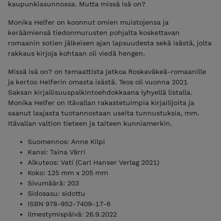
kaupunkiasunnossa. Mutta missä isä on?
Monika Helfer on koonnut omien muistojensa ja
keräämiensä tiedonmurusten pohjalta koskettavan
romaanin sotien jälkeisen ajan lapsuudesta sekä isästä, jolta
rakkaus kirjoja kohtaan oli viedä hengen.
Missä isä on? on temaattista jatkoa Roskaväkeä-romaanille
ja kertoo Helferin omasta isästä. Teos oli vuonna 2021
Saksan kirjallisuuspalkintoehdokkaana lyhyellä listalla.
Monika Helfer on Itävallan rakastetuimpia kirjailijoita ja
saanut laajasta tuotannostaan useita tunnustuksia, mm.
Itävallan valtion tieteen ja taiteen kunniamerkin.
Suomennos: Anne Kilpi
Kansi: Taina Värri
Alkuteos: Vati (Carl Hanser Verlag 2021)
Koko: 125 mm x 205 mm
Sivumäärä: 203
Sidosasu: sidottu
ISBN 978-952-7409-17-6
Ilmestymispäivä: 26.9.2022