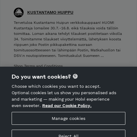
KUSTANTAMO HUIPPU
Tervetuloa Kustantamo Huipun verkkokauppaan! HUOM!
Kustantaja lomailee 30.7.-16.8. eikä tilauksia voida tällöin
toimittaa. Loman aikana tehdyt tilaukset postitetaan viikolla
34. Toimitamme tilaukset viivyttelemättä, lähetyksen koosta
riippuen joko Postin pikkupakettina suoraan
toimitusosoitteeseen tai lähimpään Postin, Matkahuollon tai
DSV:n noutopisteeseen. Toimituskulut Suomeen …
Shop Terms and Conditions
Shop privacy policy
Do you want cookies? 🍪
Cancellation policy
Choose which cookies you want to accept.
CANCEL ORDER
Optional cookies let us show you personalised ads
and marketing — making your Holvi experience
even sweeter.
Read our Cookie Policy.
Hosted by Holvi
Manage cookies
Holvi Payment Services Ltd is regulated by the Financial
Supervisory Authority of Finland as an Authorised Payment
Institution with license to operate in the European Economic
Reject All