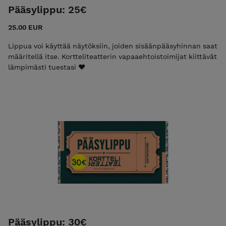
Pääsylippu: 25€
25.00 EUR
Lippua voi käyttää näytöksiin, joiden sisäänpääsyhinnan saat
määritellä itse. Kortteliteatterin vapaaehtoistoimijat kiittävät
lämpimästi tuestasi ❤️
Pääsylippu: 30€