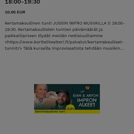
18:00-19:30
10.00 EUR
Kertamaksullinen tunti JUSSIN IMPRO MUSIIKILLA ti 18:00-
19:30. Kertamaksullisten tuntien päivämäärät ja
paikkatilanteen löydät meidän nettisivuiltamme
<https://www.kortteliteatteri.fi/palvelut/kertamaksulliset-
tunnit/> Tällä kurssilla improvisaatiota tehdään musiikin
avulla sekä musiikkia improvisoiden. Kurssi sopii kaikille
improvisaatiosta kiinnostuneille, eikä aiempaa musiikki- tai
laulutaustaa tarvita. Kurssilla tehdään monipuolisesti
perusimprovisaatiota, harjoitellaan kohtausten tukemista
musiikilla ja äänillä sekä kokeillaan erilaisia musiikki-
improvisaation tekniikoita. Monipuolinen tunti, jonka ohjaa
Jussi Ollila. Saavuthan tunneille aina päihteettömänä ja
raikkaana <3