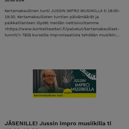
20.00 EUR
Kertamaksullinen tunti JUSSIN IMPRO MUSIIKILLA ti 18:00-
19:30. Kertamaksullisten tuntien päivämäärät ja
paikkatilanteen löydät meidän nettisivuiltamme
<https://www.kortteliteatteri.fi/palvelut/kertamaksulliset-
tunnit/> Tällä kurssilla improvisaatiota tehdään musiikin
avulla sekä musiikkia improvisoiden. Kurssi sopii kaikille
improvisaatiosta kiinnostuneille, eikä aiempaa musiikki- tai
laulutaustaa tarvita. Kurssilla tehdään monipuolisesti
perusimprovisaatiota, harjoitellaan kohtausten tukemista
musiikilla ja äänillä sekä kokeillaan erilaisia musiikki-
improvisaation tekniikoita. Monipuolinen tunti, jonka ohjaa
Jussi Ollila. Saavuthan tunneille aina päihteettömänä ja
raikkaana <3
JÄSENILLE! Jussin impro musiikilla ti