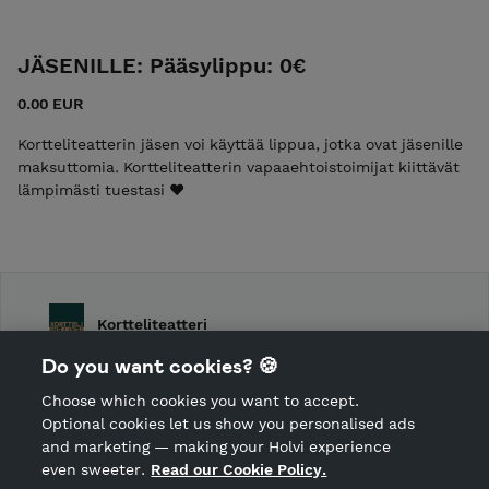
JÄSENILLE: Pääsylippu: 0€
0.00 EUR
Kortteliteatterin jäsen voi käyttää lippua, jotka ovat jäsenille
maksuttomia. Kortteliteatterin vapaaehtoistoimijat kiittävät
lämpimästi tuestasi ❤️
Kortteliteatteri
Do you want cookies? 🍪
Cancellation policy
Choose which cookies you want to accept.
CANCEL ORDER
Optional cookies let us show you personalised ads
and marketing — making your Holvi experience
even sweeter.
Read our Cookie Policy.