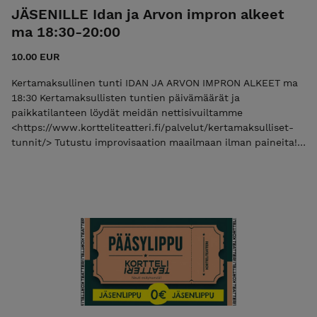
JÄSENILLE Idan ja Arvon impron alkeet
ma 18:30-20:00
10.00 EUR
Kertamaksullinen tunti IDAN JA ARVON IMPRON ALKEET ma
18:30 Kertamaksullisten tuntien päivämäärät ja
paikkatilanteen löydät meidän nettisivuiltamme
<https://www.kortteliteatteri.fi/palvelut/kertamaksulliset-
tunnit/> Tutustu improvisaation maailmaan ilman paineita!
Tällä tunnilla harjoittelemme improvisaatioteatteria.
Tekniikoita, kohtaustreenejä sekä näyttelijäntyön
harjoituksia. Monipuolinen tunti. Ohjaajina vuorottelevat Ida
Martela & Arvo Jean-Michael Ärlig. Saavuthan tunneille aina
päihteettömänä ja raikkaana <3