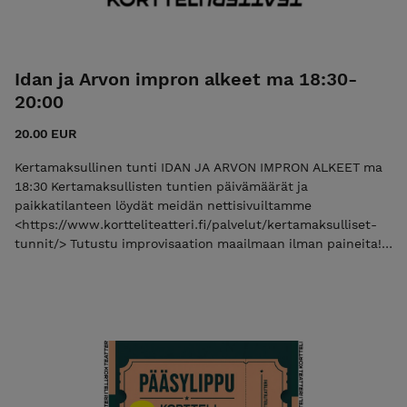
Idan ja Arvon impron alkeet ma 18:30-
20:00
20.00 EUR
Kertamaksullinen tunti IDAN JA ARVON IMPRON ALKEET ma
18:30 Kertamaksullisten tuntien päivämäärät ja
paikkatilanteen löydät meidän nettisivuiltamme
<https://www.kortteliteatteri.fi/palvelut/kertamaksulliset-
tunnit/> Tutustu improvisaation maailmaan ilman paineita!
Tällä tunnilla harjoittelemme improvisaatioteatteria.
Tekniikoita, kohtaustreenejä sekä näyttelijäntyön
harjoituksia. Monipuolinen tunti. Ohjaajina vuorottelevat Ida
Martela & Arvo Jean-Michael Ärlig. Saavuthan tunneille aina
päihteettömänä ja raikkaana <3