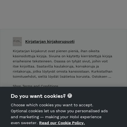
Kirjatarjan kirjakorupuoti
Kirjatarjan kirjakorut ovat pienen pieniä, ihan oikeita
käsinsidottuja kirjoja. Sivuina on käytetty kierrätettyjä kirjoja
eriaiheisine teksteineen. Osassa on tyhjät sivut, joihin voit
itse kirjoittaa. Saatavilla kaulakoruja, korvakoruja ja
rintakoruja, jotka löytyvät omista kansioistaan. Kurkistathan
toimitusehdot, sieltä löydät lisätietoa koruista. Ostoksen …
Shop Terms and Conditions
Shop privacy policy
Do you want cookies? 🍪
Cancellation policy
Choose which cookies you want to accept.
CANCEL ORDER
Optional cookies let us show you personalised ads
and marketing — making your Holvi experience
even sweeter.
Read our Cookie Policy.