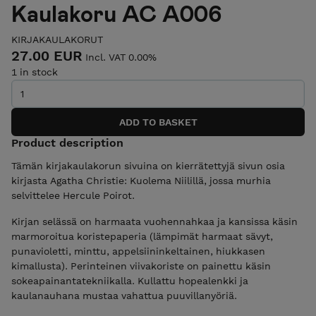
Kaulakoru AC A006
KIRJAKAULAKORUT
27.00 EUR
Incl. VAT 0.00%
1 in stock
Product description
Tämän kirjakaulakorun sivuina on kierrätettyjä sivun osia
kirjasta Agatha Christie: Kuolema Niilillä, jossa murhia
selvittelee Hercule Poirot.
Kirjan selässä on harmaata vuohennahkaa ja kansissa käsin
marmoroitua koristepaperia (lämpimät harmaat sävyt,
punavioletti, minttu, appelsiininkeltainen, hiukkasen
kimallusta). Perinteinen viivakoriste on painettu käsin
sokeapainantatekniikalla. Kullattu hopealenkki ja
kaulanauhana mustaa vahattua puuvillanyöriä.