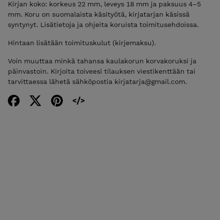
Kirjan koko: korkeus 22 mm, leveys 18 mm ja paksuus 4–5
mm. Koru on suomalaista käsityötä, kirjatarjan käsissä
syntynyt. Lisätietoja ja ohjeita koruista toimitusehdoissa.
Hintaan lisätään toimituskulut (kirjemaksu).
Voin muuttaa minkä tahansa kaulakorun korvakoruksi ja
päinvastoin. Kirjoita toiveesi tilauksen viestikenttään tai
tarvittaessa lähetä sähköpostia kirjatarja@gmail.com.