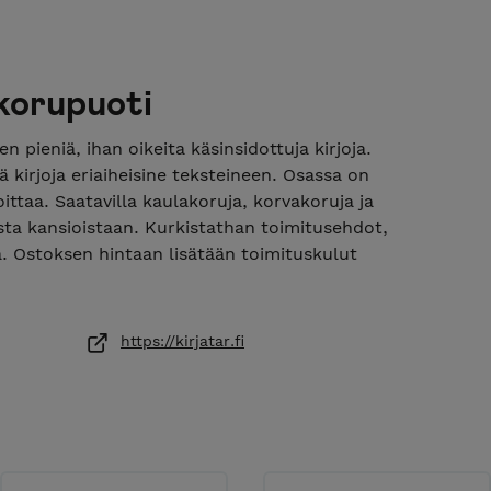
akorupuoti
en pieniä, ihan oikeita käsinsidottuja kirjoja.
ä kirjoja eriaiheisine teksteineen. Osassa on
rjoittaa. Saatavilla kaulakoruja, korvakoruja ja
ista kansioistaan. Kurkistathan toimitusehdot,
ta. Ostoksen hintaan lisätään toimituskulut
rkkokaupan postituksissa on tauko 29.7.–
aan ja ostoksille!
https://kirjatar.fi