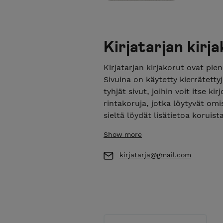
Kirjatarjan kirj
Kirjatarjan kirjakorut ovat pien
Sivuina on käytetty kierrätettyj
tyhjät sivut, joihin voit itse ki
rintakoruja, jotka löytyvät om
sieltä löydät lisätietoa koruis
(kirjemaksu 3,00 €). HUOM! Ve
Show more
12.8.2026. Tervetuloa tutustum
kirjatarja@gmail.com