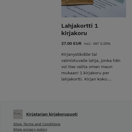
Lahjakortti 1
kirjakoru
27.00 EUR
Incl. VAT 0.00%
Kirjanystävälle tai
valmistuvalle lahja, jonka hän
voi itse valita oman maun
mukaan! 1 kirjakoru per
lahjakortti. Kirjan koko:
korkeus 22 mm, leveys 18 mm
ja paksuus 4–5 mm. Koru on
suomalaista käsityötä,
kirjatarjan käsissä syntynyt.
Lisätietoja ja ohjeita koruista
Kirjatarjan kirjakorupuoti
toimitusehdoissa. Hintaan
lisätään toimituskuluksi yksi
Shop Terms and Conditions
kirjemaksu. Voit ostaa kerralla
Shop privacy policy