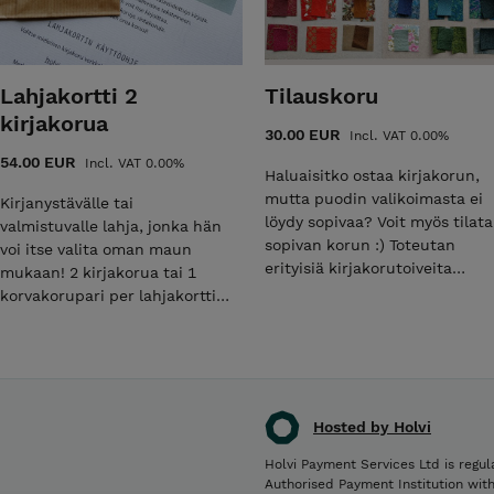
Lahjakortti 2
Tilauskoru
kirjakorua
30.00 EUR
Incl. VAT 0.00%
54.00 EUR
Incl. VAT 0.00%
Haluaisitko ostaa kirjakorun,
mutta puodin valikoimasta ei
Kirjanystävälle tai
löydy sopivaa? Voit myös tilata
valmistuvalle lahja, jonka hän
sopivan korun :) Toteutan
voi itse valita oman maun
erityisiä kirjakorutoiveita
mukaan! 2 kirjakorua tai 1
oikein mielelläni! Ota ensiksi
korvakorupari per lahjakortti.
yhteyttä minuun
Kirjan koko: korkeus 22 mm,
sähköpostilla:
leveys 18 mm ja paksuus 4–5
kirjatarja@gmail.com.
mm. Koru on suomalaista
Esittelen saatavilla olevia
käsityötä, kirjatarjan käsissä
vaihtoehtoehtoja korun
syntynyt. Lisätietoja ja ohjeita
Hosted by Holvi
sisällöksi tai
koruista toimitusehdoissa.
päällystysmateriaaleiksi ja
Hintaan lisätään
Holvi Payment Services Ltd is regul
väreiksi toiveittesi mukaan.
toimituskuluksi yksi
Authorised Payment Institution wit