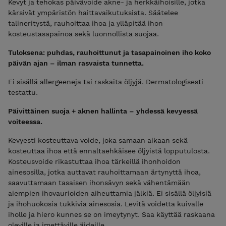
Kevyt ja tehokas päivävoide akne- ja herkkäihoisille, jotka
kärsivät ympäristön haittavaikutuksista. Säätelee
talineritystä, rauhoittaa ihoa ja ylläpitää ihon
kosteustasapainoa sekä luonnollista suojaa.
Tuloksena: puhdas, rauhoittunut ja tasapainoinen iho koko
päivän ajan – ilman rasvaista tunnetta.
Ei sisällä allergeeneja tai raskaita öljyjä. Dermatologisesti
testattu.
Päivittäinen suoja + aknen hallinta – yhdessä kevyessä
voiteessa.
Kevyesti kosteuttava voide, joka samaan aikaan sekä
kosteuttaa ihoa että ennaltaehkäisee öljyistä lopputulosta.
Kosteusvoide rikastuttaa ihoa tärkeillä ihonhoidon
ainesosilla, jotka auttavat rauhoittamaan ärtynyttä ihoa,
saavuttamaan tasaisen ihonsävyn sekä vähentämään
aiempien ihovaurioiden aiheuttamia jälkiä. Ei sisällä öljyisiä
ja ihohuokosia tukkivia ainesosia. Levitä voidetta kuivalle
iholle ja hiero kunnes se on imeytynyt. Saa käyttää raskaana
oleville ja imettäville äideille.