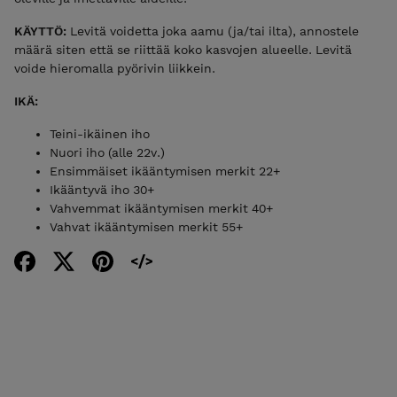
KÄYTTÖ:
Levitä voidetta joka aamu (ja/tai ilta), annostele
määrä siten että se riittää koko kasvojen alueelle. Levitä
voide hieromalla pyörivin liikkein.
IKÄ:
Teini-ikäinen iho
Nuori iho (alle 22v.)
Ensimmäiset ikääntymisen merkit 22+
Ikääntyvä iho 30+
Vahvemmat ikääntymisen merkit 40+
Vahvat ikääntymisen merkit 55+