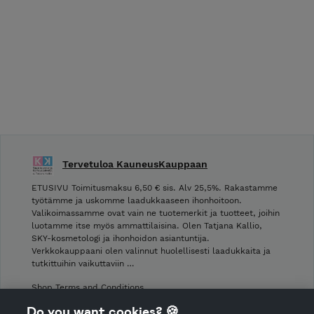
Tervetuloa KauneusKauppaan
ETUSIVU Toimitusmaksu 6,50 € sis. Alv 25,5%. Rakastamme
työtämme ja uskomme laadukkaaseen ihonhoitoon.
Valikoimassamme ovat vain ne tuotemerkit ja tuotteet, joihin
luotamme itse myös ammattilaisina. Olen Tatjana Kallio,
SKY-kosmetologi ja ihonhoidon asiantuntija.
Verkkokauppaani olen valinnut huolellisesti laadukkaita ja
tutkittuihin vaikuttaviin …
Shop Terms and Conditions
Shop privacy policy
Do you want cookies? 🍪
Cancellation policy