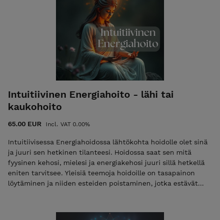
vapaammin. Linkki kurssivideoon löytyy oston yhteydessä
ladattavasta PDF lomakkeesta.
Intuitiivinen Energiahoito - lähi tai
kaukohoito
65.00 EUR
Incl. VAT 0.00%
Intuitiivisessa Energiahoidossa lähtökohta hoidolle olet sinä
ja juuri sen hetkinen tilanteesi. Hoidossa saat sen mitä
fyysinen kehosi, mielesi ja energiakehosi juuri sillä hetkellä
eniten tarvitsee. Yleisiä teemoja hoidoille on tasapainon
löytäminen ja niiden esteiden poistaminen, jotka estävät
sinua elämästä parasta mahdollista elämääsi. Kehoon
kertyneet tunne- ja energiakasaumat vapautuvat ja kaikki
saa taas virrata vapaammin. Käsittelemättömät tunteet ja