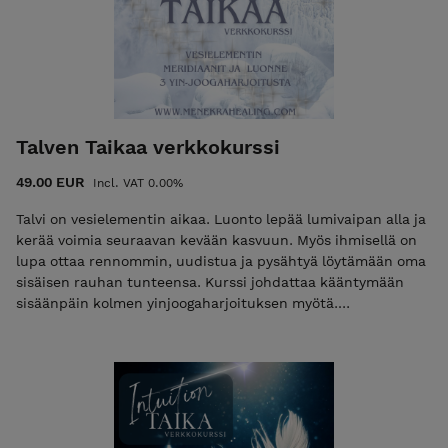
Liikkuvuus lisääntyy ja voima kasvaa harjoituksen myötä.
Hengitys ja keskittyminen ohjaa mieltä ja hermostoa
uudenlaiseen joustavuuteen ja kohti tasapainoa. Tavoite on
voida hyvin. Kurssi sisältää 7 erilaista joogaharjoitusta ja
hengitysharjoituksia. Kokonaisuuden muut osat julkaistaan
myöhemmin ja nyt pääset tutustumaan ensimmäiseen osaan
huippuedullisesti! Norm. 89€ Oston yhteydessä ladattavassa
Talven Taikaa verkkokurssi
PDF-lomakkeessa on ohje kurssille pääsyyn ja linkit suoraan
kaikkiin videoihin. Muista ladata lomake itsellesi!
49.00 EUR
Incl. VAT 0.00%
Talvi on vesielementin aikaa. Luonto lepää lumivaipan alla ja
kerää voimia seuraavan kevään kasvuun. Myös ihmisellä on
lupa ottaa rennommin, uudistua ja pysähtyä löytämään oma
sisäisen rauhan tunteensa. Kurssi johdattaa kääntymään
sisäänpäin kolmen yinjoogaharjoituksen myötä.
Joogaharjoitusten lisäksi tutustutaan vesielementin
energiakanaviin, eli munuaisten ja virtsarakon
meridiaaneihin. Vahvistetaan ja tasapainotetaan
meridiaanien toimintaa huuhtelemalla ja seuraamalla niitä.
Yin-asanoiden yhteydessä on myös mahdollista aktivoida
meridiaanien akupainantapisteitä. Kurssilla on 3 erilaista