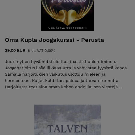
Oma Kupla Joogakurssi - Perusta
39.00 EUR
Incl. VAT 0.00%
Juuri nyt on hyvä hetki aloittaa itsestä huolehtiminen.
Joogaharjoitus lisää liikkuvuutta ja vahvistaa fyysistä kehoa.
Samalla harjoituksen vaikutus ulottuu mieleen ja
hermostoon. Kuljet kohti tasapainoa ja turvan tunnetta.
Harjoitusta teet aina oman kehon ehdoilla, sen viestejä
kuunnellen ja kehomieli-yhteyttä vahvistaen. Toistamalla
harjoituksia säännöllisesti huomaat oman kehityksesi
nopeasti. Oma Kupla - Perusta on kolmen itsenäisen
verkkokurssin kokonaisuuden ensimmäinen osa. Fyysisestä
kehosta huolehtiminen on osa vahvaa pohjarakennetta.
Joogaharjoitukset tehdään omaa kehoa kuunnellen,
hyödyntäen niitä variaatioita, joihin keho on valmis.