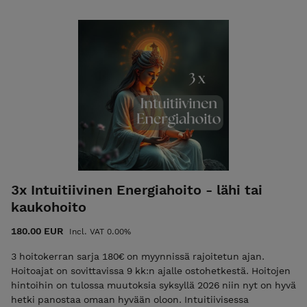
sähköisesti lahjan saajalle.
3x Intuitiivinen Energiahoito - lähi tai
kaukohoito
180.00 EUR
Incl. VAT 0.00%
3 hoitokerran sarja 180€ on myynnissä rajoitetun ajan.
Hoitoajat on sovittavissa 9 kk:n ajalle ostohetkestä. Hoitojen
hintoihin on tulossa muutoksia syksyllä 2026 niin nyt on hyvä
hetki panostaa omaan hyvään oloon. Intuitiivisessa