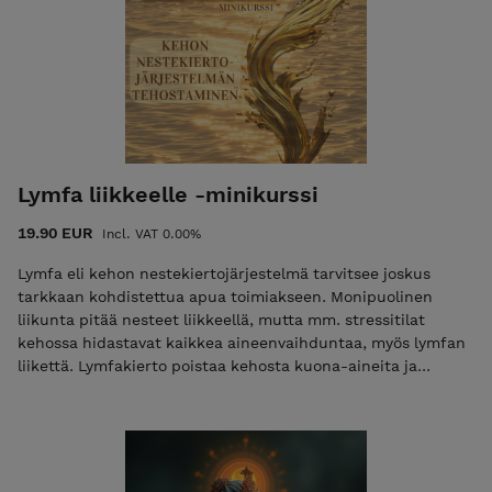
luottamuksen rakentamiseen omaan itseesi. HUOM! Ohje
kurssin sisäänpääsyyn on kuitissa! Lue siis sähköpostiin
saamasi kuitti oston jälkeen. Kurssia varten ei tarvitse
kirjautua sivustolle ja kurssilta saat myös ladattua itsellesi
PDF-tiedoston, jossa on linkit kaikkiin kurssivideoihin. Lue
lisää.
Lymfa liikkeelle -minikurssi
19.90 EUR
Incl. VAT 0.00%
Lymfa eli kehon nestekiertojärjestelmä tarvitsee joskus
tarkkaan kohdistettua apua toimiakseen. Monipuolinen
liikunta pitää nesteet liikkeellä, mutta mm. stressitilat
kehossa hidastavat kaikkea aineenvaihduntaa, myös lymfan
liikettä. Lymfakierto poistaa kehosta kuona-aineita ja
epäpuhtauksia ja kun nestekierto hidastuu myös kuona-
aineet kasaantuvat kehoon. Oireina huomaamme mm.
turvotusta ja päänsärkyä. Kurssilla näet helppoja tapoja
vahvistaa lymfan liikettä ja rauhoittaa hermostoa. Kehon
stressitilojen lievittäminen auttaa myös nesteitä virtaamaan