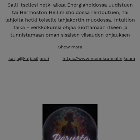
Salli itsellesi hetki aikaa Energiahoidossa uudistuen
tai Hermoston Hellimishoidossa rentoutuen, tai
lahjoita hetki toiselle lahjakortin muodossa. Intuition
Taika - verkkokurssi ohjaa luottamaan itseen ja
tunnistamaan oman sisäisen viisauden ohjauksen
mielen hälinän ja arjen paineiden alta.
Show more
katja@katjasiljan.fi
https://www.menekrahealing.com