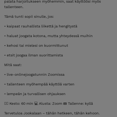
palata harjoitukseen myöhemmin, saat käyttöösi myös
tallenteen.
Tämä tunti sopii sinulle, jos:
• kaipaat rauhallista liikettä ja hengitystä
• haluat joogata kotona, mutta yhteydessä muihin
• kehosi tai mielesi on kuormittunut
• etsit joogaa ilman suorittamista
Mitä saat:
• live-onlinejoogatunnin Zoomissa
• tallenteen myöhempää käyttöä varten
• lempeän ja turvallisen ohjauksen
🧘‍♀️ Kesto: 60 min 💻 Alusta: Zoom 📼 Tallenne: kyllä
Tervetuloa Jookalaan – tähän hetkeen, tähän kehoon.