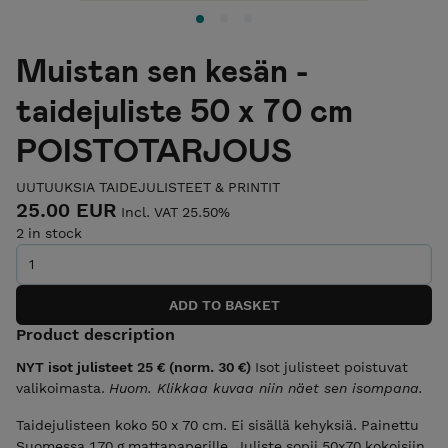
Muistan sen kesän -
taidejuliste 50 x 70 cm
POISTOTARJOUS
UUTUUKSIA TAIDEJULISTEET & PRINTIT
25.00 EUR
Incl. VAT 25.50%
2 in stock
Product description
NYT isot julisteet 25 € (norm. 30 €)
Isot julisteet poistuvat
valikoimasta.
Huom. Klikkaa kuvaa niin näet sen isompana.
Taidejulisteen koko 50 x 70 cm. Ei sisällä kehyksiä. Painettu
Suomessa 170 g mattapaperille. Juliste sopii 50x70 kokoisiin