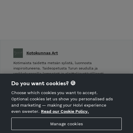
Kotokunnas Art
Kotimaista taidetta metsän sylistä, luonnosta
inspiroituneena. Taideopetusta Turun seudulla ja
verkkokursseilla lempeästi ja aloittelijaystävällisesti.
Do you want cookies? 🍪
Shop Terms and Conditions
Choose which cookies you want to accept.
CANCEL ORDER
Optional cookies let us show you personalised ads
and marketing — making your Holvi experience
even sweeter.
Read our Cookie Policy.
Hosted by Holvi
Manage cookies
Holvi Payment Services Ltd is regulated by the Financial
Supervisory Authority of Finland as an Authorised Payment