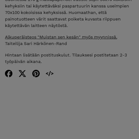
kehyksiin tai käytettäväksi paspartuurin kanssa useimpien
70x100 kokoisissa kehyksissä. Huomaathan, että
painotuotteen värit saattavat poiketa kuvasta riippuen
käytettävän laitteen näytöstä.
Alkuperäisteos "Muistan sen kesän" myös myynnissä.
Taiteilija Sari Härkönen-Rand
Hintaan lisätään postituskulut. Tilauksesi postitetaan 2-3
työpäivän aikana.