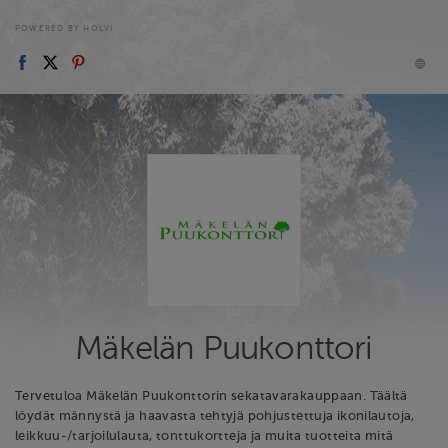
POWERED BY HOLVI
Mäkelän Puukonttori
Tervetuloa Mäkelän Puukonttorin sekatavarakauppaan. Täältä
löydät männystä ja haavasta tehtyjä pohjustettuja ikonilautoja,
leikkuu-/tarjoilulauta, tonttukortteja ja muita tuotteita mitä