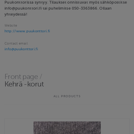
Puukonttorissa syntyy. Tilaukset onnistuvat myös sähköpostitse
info@puukonttori.fi tai puhelimitse 050-3363866. Ollaan
yhteydessä!
Website
http://www.puukonttori.fi
Contact email
info@puukonttori.fi
Front page
/
Kehrä -korut
ALL PRODUCTS