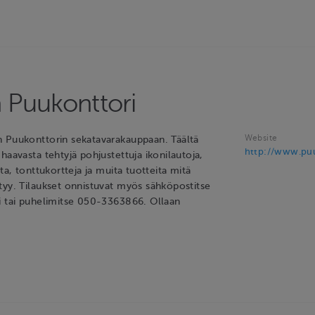
 Puukonttori
Website
 Puukonttorin sekatavarakauppaan. Täältä
http://www.puu
haavasta tehtyjä pohjustettuja ikonilautoja,
uta, tonttukortteja ja muita tuotteita mitä
tyy. Tilaukset onnistuvat myös sähköpostitse
i tai puhelimitse 050-3363866. Ollaan