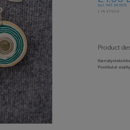
Incl. VAT 24.00%
1 IN STOCK
Product des
Kierrätystekstii
Postikulut sisält