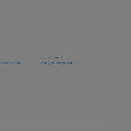
Contact email
konttori.fi
info@puukonttori.fi