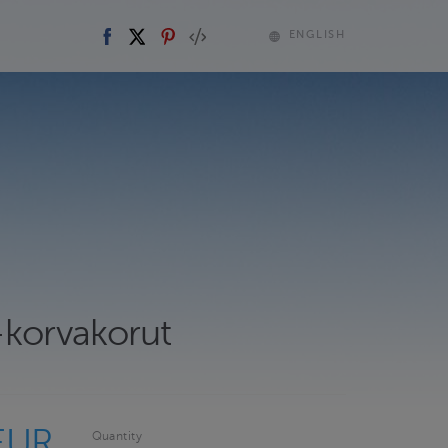
ENGLISH
-korvakorut
EUR
Quantity