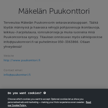
Mäkelän Puukonttori
Tervetuloa Mäkelän Puukonttorin sekatavarakauppaan. Täältä
löydät männystä ja haavasta tehtyjä pohjustettuja ikonilautoja,
leikkuu-/tarjoilulauta, tonttukortteja ja muita tuotteita mitä
Puukonttorissa syntyy. Tilaukset onnistuvat myös sähköpostitse
info@puukonttori.fi tai puhelimitse 050-3363866. Ollaan
yhteydessä!
Website
http://www.puukonttori.fi
Contact email
info@puukonttori.fi
Do you want cookies? 🍪
Choose which cookies you want to accept. Optional cookies let us show you
personalised ads and marketing — making your Holvi experience even sweeter.
Read
our Cookie Policy.
CREATE
YOUR OWN HOLVI ONLINE STORE IN MINUTES.