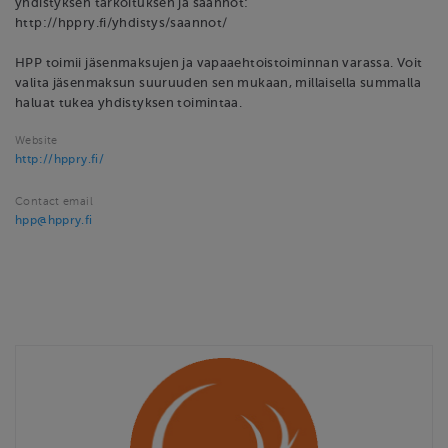
yhdistyksen tarkoituksen ja säännöt:
http://hppry.fi/yhdistys/saannot/
HPP toimii jäsenmaksujen ja vapaaehtoistoiminnan varassa. Voit
valita jäsenmaksun suuruuden sen mukaan, millaisella summalla
haluat tukea yhdistyksen toimintaa.
Website
http://hppry.fi/
Contact email
hpp@hppry.fi