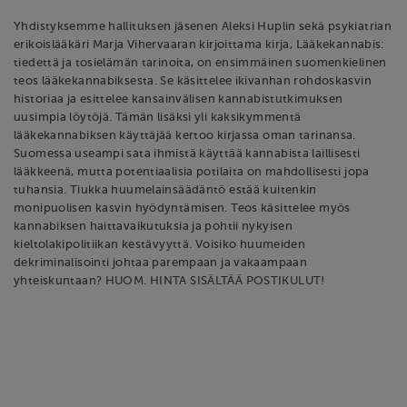
Yhdistyksemme hallituksen jäsenen Aleksi Huplin sekä psykiatrian
erikoislääkäri Marja Vihervaaran kirjoittama kirja, Lääkekannabis:
tiedettä ja tosielämän tarinoita, on ensimmäinen suomenkielinen
teos lääkekannabiksesta. Se käsittelee ikivanhan rohdoskasvin
historiaa ja esittelee kansainvälisen kannabistutkimuksen
uusimpia löytöjä. Tämän lisäksi yli kaksikymmentä
lääkekannabiksen käyttäjää kertoo kirjassa oman tarinansa.
Suomessa useampi sata ihmistä käyttää kannabista laillisesti
lääkkeenä, mutta potentiaalisia potilaita on mahdollisesti jopa
tuhansia. Tiukka huumelainsäädäntö estää kuitenkin
monipuolisen kasvin hyödyntämisen. Teos käsittelee myös
kannabiksen haittavaikutuksia ja pohtii nykyisen
kieltolakipolitiikan kestävyyttä. Voisiko huumeiden
dekriminalisointi johtaa parempaan ja vakaampaan
yhteiskuntaan? HUOM. HINTA SISÄLTÄÄ POSTIKULUT!