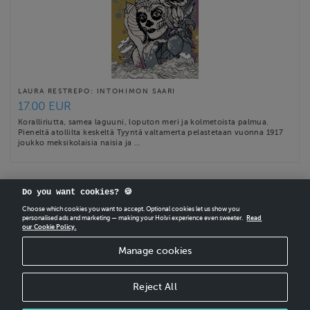
LAURA RESTREPO: INTOHIMON SAARI
17.00 EUR
Koralliriutta, samea laguuni, loputon meri ja kolmetoista palmua.
Pieneltä atollilta keskeltä Tyyntä valtamerta pelastetaan vuonna 1917
joukko meksikolaisia naisia ja …
Do you want cookies? 🍪
Choose which cookies you want to accept. Optional cookies let us show you
personalised ads and marketing — making your Holvi experience even sweeter.
Read
our Cookie Policy.
CREATE
YOUR OWN HOLVI ONLINE STORE IN MINUTES.
Manage cookies
Holvi Payment Services Ltd is regulated by the Financial Supervisory Authority of
Finland as an Authorised Payment Institution with license to operate in the
European Economic Area.
Reject All
© 2026 Holvi Payment Services Ltd.