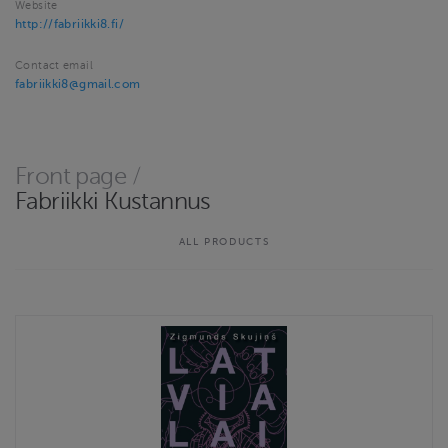
Website
http://fabriikki8.fi/
Contact email
fabriikki8@gmail.com
Front page
/
Fabriikki Kustannus
ALL PRODUCTS