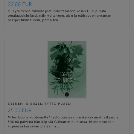
22.00 EUR
Yli äyräidensä tulvivat joet, odottamaton kesän tulo ja mitä
omalaatuisin lasti: näin voitaneen, ajan ja etäisyyden antaman
perspektiivin turvin, parhaiten …
ŞEBNEM İŞIGÜZEL: TYTTÖ PUUSSA
25.00 EUR
Miten kuolla kuolematta? Tyttö puussa on ehkä keksinyt ratkaisun.
Eräänä päivänä hän kiipeää Gülhanen puistossa, hienon hotellin
kupeessa kasvavan plataanin …