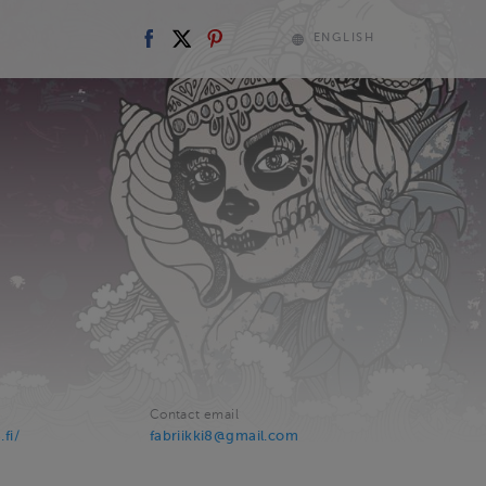
ENGLISH
Contact email
.fi/
fabriikki8@gmail.com