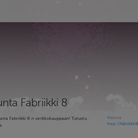
ta Fabriikki 8
Website
nta Fabriikki 8:n verkkokauppaan! Tutustu
http://fabriikki8
a.