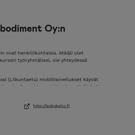
bodiment Oy:n
n ovat henkilökohtaisia. Mikäli olet
urssin työryhmällesi, ole yhteydessä
i (Liikuntaetu) mobiilisovellukset käyvät
e ja ryhmiin verkkopankkimaksun lisäksi. Ole
mikäli haluat maksaa osallistumisesi
http://kokokeho.fi
ahtuu verkkokaupassa. Voit ilmoittautua
% varausmaksulla, jota ei palauteta mikäli perut
puosa maksusta maksetaan ennen