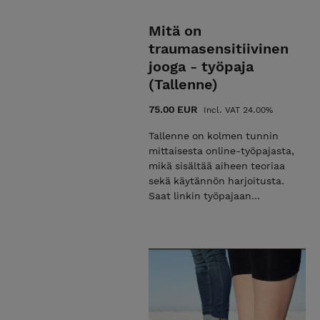
Mitä on
traumasensitiivinen
jooga - työpaja
(Tallenne)
75.00 EUR
Incl. VAT 24.00%
Tallenne on kolmen tunnin
mittaisesta online-työpajasta,
mikä sisältää aiheen teoriaa
sekä käytännön harjoitusta.
Saat linkin työpajaan
seuraavana arkipäivänä
tilauksestasi. Linkki ja pääsy
työpajaan on
henkilökohtainen. Haluatko
lisätietoa työpajan sisällöstä?
Tutustu:
www.kokokeho.fi/palvelut/ryhmapa
jooga-tyopaja/