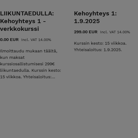
LIIKUNTAEDULLA:
Kehoyhteys 1:
Kehoyhteys 1 -
1.9.2025
verkkokurssi
299.00 EUR
Incl. VAT 14.00%
0.00 EUR
Incl. VAT 14.00%
Kurssin kesto: 15 viikkoa.
Yhteisaloitus: 1.9.2025.
Ilmoittaudu mukaan täältä,
kun maksat
kurssiosallistumisesi 299€
liikuntaedulla. Kurssin kesto:
15 viikkoa. Yhteisaloitus:
1.9.2025.
lvelut/traumasensitiivinen-