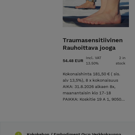
Traumasensitiivinen
Rauhoittava jooga
Incl. VAT
2 in
54.48 EUR
13.50%
stock
Kokonaishinta 181,50 € ( sis.
alv 13,5%), 8 x kokonaisuus
AIKA: 31.8.2026 alkaen 8x,
maanantaisin klo 17-18
PAIKKA: Koskitie 19 A 1, 90500
Oulu OHJAAJA: Kaisa Pernu
kaisa.pernu(a)kokokeho.fi
Tämä on varausmaksu (30%
kurssin hinnasta), jota ei
palauteta peruutuksen
Kokokehon / Embodiment Oy:n Verkkokauppa