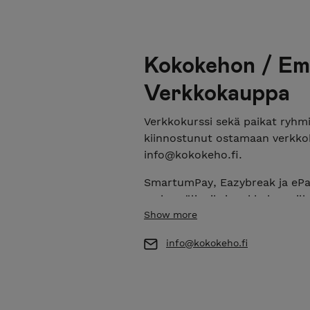
Kokokehon / Em
Verkkokauppa
Verkkokurssi sekä paikat ryhmii
kiinnostunut ostamaan verkkok
info@kokokeho.fi.
SmartumPay, Eazybreak ja ePass
maksuvälineiksi verkkokurssill
yhteydessä ryhmän ohjaajaan, 
Show more
liikuntaedulla.
info@kokokeho.fi
Ryhmiin paikan varaaminen tap
kurssille ja varata paikkasi 30
osallistumisesi ryhmään. Lop
ryhmätoteutuksen alkamista.