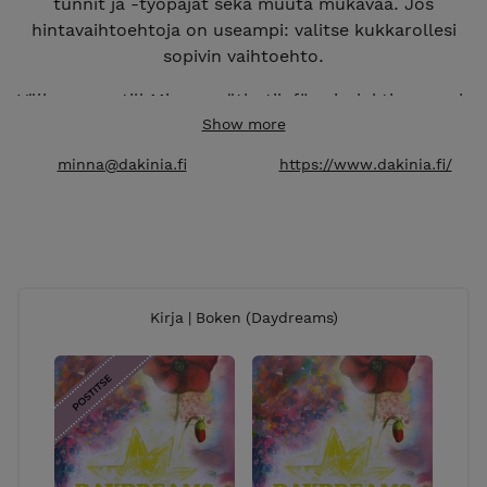
tunnit ja -työpajat sekä muuta mukavaa. Jos
hintavaihtoehtoja on useampi: valitse kukkarollesi
sopivin vaihtoehto.
Välkommen till Minnas nätbutik för nia-lektioner och
workshops samt annat smått och gott. Ifall det finns
Show more
alternativa summor: välj den som passar din budget
minna@dakinia.fi
https://www.dakinia.fi/
bäst.
Welcome to Minna's webshop! Find Nia classes &
other inspiration.
Kirja | Boken (Daydreams)