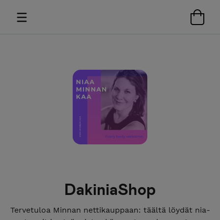
DakiniaShop
Tervetuloa Minnan nettikauppaan: täältä löydät nia-