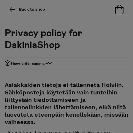
Back to shop
Privacy policy for
DakiniaShop
Show order summary
Asiakkaiden tietoja ei tallenneta Holviin.
Sähköposteja käytetään vain tunteihin
liittyvään tiedottamiseen ja
tallennelinkkien lähettämiseen, eikä niitä
luovuteta eteenpäin kenellekään, missään
vaiheessa.
- Kundinformationen sparas inte i Holvi. Mejladresser