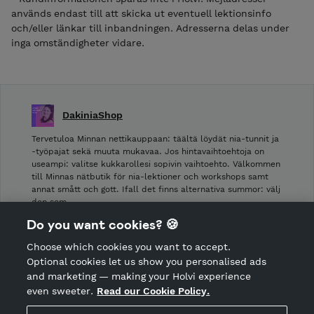
används endast till att skicka ut eventuell lektionsinfo
och/eller länkar till inbandningen. Adresserna delas under
inga omständigheter vidare.
DakiniaShop
Tervetuloa Minnan nettikauppaan: täältä löydät nia-tunnit ja
-työpajat sekä muuta mukavaa. Jos hintavaihtoehtoja on
useampi: valitse kukkarollesi sopivin vaihtoehto. Välkommen
till Minnas nätbutik för nia-lektioner och workshops samt
annat smått och gott. Ifall det finns alternativa summor: välj
den som …
Do you want cookies? 🍪
Shop privacy policy
Choose which cookies you want to accept.
CANCEL ORDER
Optional cookies let us show you personalised ads
and marketing — making your Holvi experience
even sweeter.
Read our Cookie Policy.
Hosted by Holvi