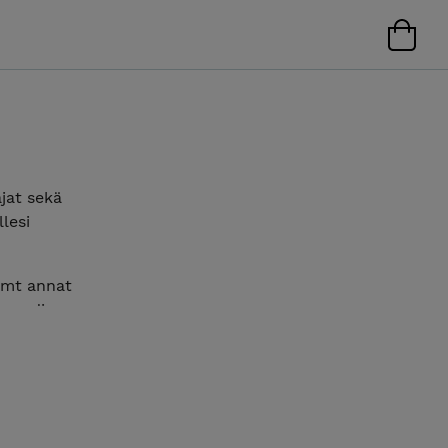
jat sekä
lesi
amt annat
ssar din