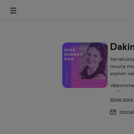
Daki
Tervetuloa
muuta muk
sopivin va
Välkommen
smått och 
budget bä
Show more
Welcome t
minna@