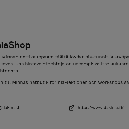
niaShop
 Minnan nettikauppaan: täältä löydät nia-tunnit ja -työpa
avaa. Jos hintavaihtoehtoja on useampi: valitse kukkarol
ihtoehto.
 till Minnas nätbutik för nia-lektioner och workshops s
gott. Ifall det finns alternativa summor: välj den som pa
st.
o Minna's webshop! Find Nia classes & other inspiration.
dakinia.fi
https://www.dakinia.fi/