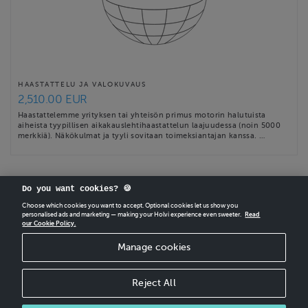
HAASTATTELU JA VALOKUVAUS
2,510.00 EUR
Haastattelemme yrityksen tai yhteisön primus motorin halutuista
aiheista tyypillisen aikakauslehtihaastattelun laajuudessa (noin 5000
merkkiä). Näkökulmat ja tyyli sovitaan toimeksiantajan kanssa. …
Do you want cookies? 🍪
Choose which cookies you want to accept. Optional cookies let us show you
personalised ads and marketing — making your Holvi experience even sweeter.
Read
CREATE
YOUR OWN HOLVI ONLINE STORE IN MINUTES.
our Cookie Policy.
Manage cookies
Holvi Payment Services Ltd is regulated by the Financial Supervisory Authority of
Finland as an Authorised Payment Institution with license to operate in the
European Economic Area.
Reject All
© 2026 Holvi Payment Services Ltd.