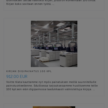
luonnoksen taittaa valmiiksi kirjan, jossa on korkeintaan 100 sivua.
Kirjan koko sovitaan ennen työtä, …
KIRJAN DIGIPAINATUS 100 KPL
912.00 EUR
Voitte tilata kauttamme nyt myös painatuksen meillä suunnitellulle
painotuotteellenne. Edullisessa tarjouksessamme huolitsemme teille
100 kpl:een erän digipainossa laadukkaasti valmistettuja kirjoja. …