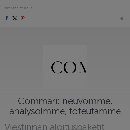
POWERED BY HOLVI
Commari: neuvomme,
analysoimme, toteutamme
Viestinnän aloituspaketit