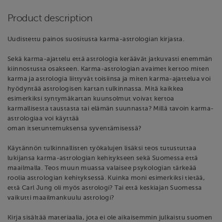
Product description
Uudistettu painos suositusta karma-astrologian kirjasta.
Sekä karma-ajattelu että astrologia keräävät jatkuvasti enemmän
kiinnostusta osakseen. Karma-astrologian avaimet kertoo miten
karma ja astrologia liittyvät toisiinsa ja miten karma-ajattelua voi
hyödyntää astrologisen kartan tulkinnassa. Mitä kaikkea
esimerkiksi syntymäkartan kuunsolmut voivat kertoa
karmallisesta taustasta tai elämän suunnasta? Millä tavoin karma-
astrologiaa voi käyttää
oman itsetuntemuksensa syventämisessä?
Käytännön tulkinnallisten työkalujen lisäksi teos tutustuttaa
lukijansa karma-astrologian kehitykseen sekä Suomessa että
maailmalla. Teos muun muassa valaisee psykologian tärkeää
roolia astrologian kehityksessä. Kuinka moni esimerkiksi tietää,
että Carl Jung oli myös astrologi? Tai että keskiajan Suomessa
vaikutti maailmankuulu astrologi?
Kirja sisältää materiaalia, jota ei ole aikaisemmin julkaistu suomen