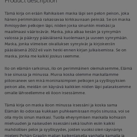
Product description
Tämä kirja on erään Rahikaisen matka läpi sen pelon peiton, joka
hänen perimmäistä rakastavaa kirkkauttaan peittää. Se on matka
ihmisyyden pelkojen läpi, niiden jotka sinunkin mieltäsi ja
maailmaasi vääristävät. Matka, joka alkaa kesän ja syntymän
valossa ja päättyy pääsiäisenä kuolemaan ja uuteen syntymään.
Matka, jonka viimeiset oivallukset syntyivät ja kirjoitettiin
pääsiäisenä 2022 eli vain hetki ennen kirjan julkaisemista. Se on
matka, jonka me kaikki joskus teemme.
Ilo on elämän tarkoitus, ilo on perimmäinen olemuksemme, Elämä
Itse sinussa ja minussa. Mutta koska olemme matkallamme
piilottaneet sen mitä moninaisimpien pelkojen ja syyllisyyksien
peiton alle, meidän on käytävä kaikkien niiden läpi palataksemme
omalle lähteellemme eli iloon itsessämme.
Tämä kirja on matka iloon minussa itsessäni ja koska sama
Elämän ilo odottaa kukkaan puhkeamistaan myös sinussa, voi se
olla myös sinun matkasi. Tuolla eheytymisen matkalla kohtasin
miehuuden ja naiseuden itsessäni sekä louhin esiin kaikki
mahdolliset pelot ja syyllisyydet, joiden vuoksi olen täyttänyt
mieleni Pyhän Graalin maljan kaikenlaisella vanhalla kamalla ja